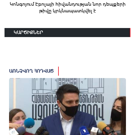
Կոնգոյում Էբոլայի հիվանդության նոր դեպքերի
թիվը կրկնապատկվել է
ԿԱՐԾԻՔՆԵՐ
ԱՌՆՉՎՈՂ ՀՈԴՎԱԾ