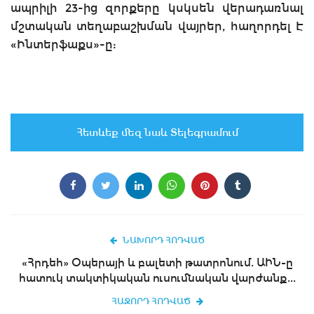
ապրիլի 23-ից զորքերը կսկսեն վերադառնալ
մշտական տեղաբաշխման վայրեր, հաղորդել Է
«Ինտերֆաքս»-ը:
Հետևեք մեզ նաև Տելեգրամում
ՆԱԽՈՐԴ ՀՈԴՎԱԾ
«Հրդեհ» Օպերայի և բալետի թատրոնում. ԱԻՆ-ը
հատուկ տակտիկական ուսումնական վարժանք...
ՀԱՋՈՐԴ ՀՈԴՎԱԾ