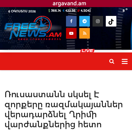
o
366.14
422.56
4.5041
8
6 ՕԳՈՍՏՈՍ 2026
Ռուսաստանն սկսել Է
զորքերը ռազմակայաններ
վերադարձնել Ղրիմի
վարժանքներից հետո