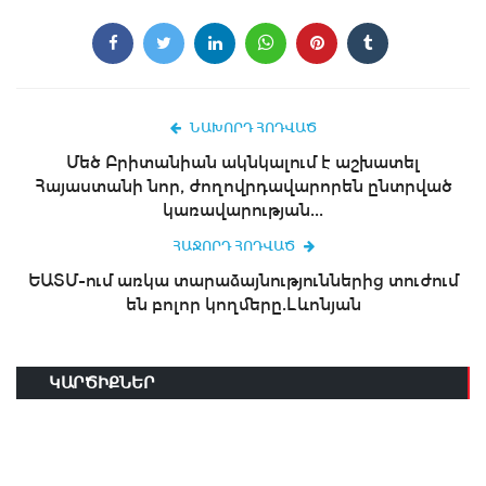
ՆԱԽՈՐԴ ՀՈԴՎԱԾ
Մեծ Բրիտանիան ակնկալում է աշխատել
Հայաստանի նոր, ժողովրդավարորեն ընտրված
կառավարության...
ՀԱՋՈՐԴ ՀՈԴՎԱԾ
ԵԱՏՄ-ում առկա տարաձայնություններից տուժում
են բոլոր կողմերը.Լևոնյան
ԿԱՐԾԻՔՆԵՐ