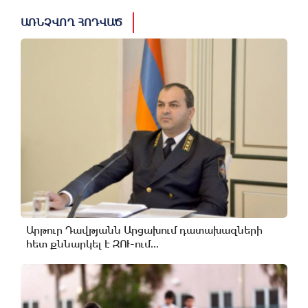
ԱՌՆՉՎՈՂ ՀՈԴՎԱԾ
Արթուր Դավթյանն Արցախում դատախազների
հետ քննարկել է ԶՈՒ-ում...