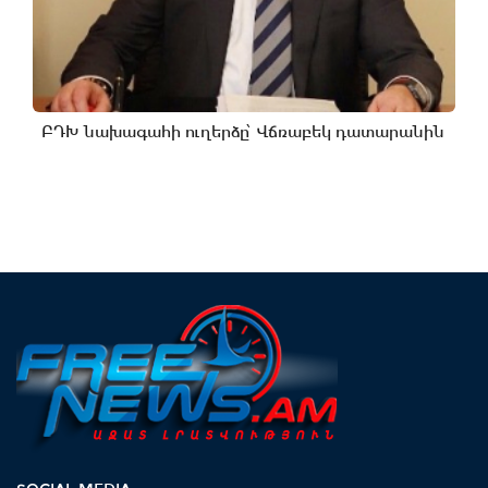
ԲԴԽ նախագահի ուղերձը՝ Վճռաբեկ դատարանին