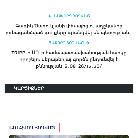
ՆԱԽՈՐԴ ՀՈԴՎԱԾ
Գագիկ Ծառուկյանի փեսայից ու աղջկանից
բռնագանձված գույքերը գրանցվել են պետության...
ՀԱՋՈՐԴ ՀՈԴՎԱԾ
TRIPP-ի ՍԴ-ի համապատասխանության հարցը
որոշելու վերաբերյալ գործն ընդունվել է
քննության․6․08․26/13․30/
ԿԱՐԾԻՔՆԵՐ
ԱՌՆՉՎՈՂ ՀՈԴՎԱԾ