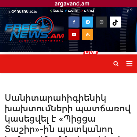
o
366.14
422.56
4.5041
8
6 ՕԳՈՍՏՈՍ 2026
Սանիտարահիգիենիկ
խախտումների պատճառով
կասեցվել է «Պիցցա
Տաշիր»-ին պատկանող