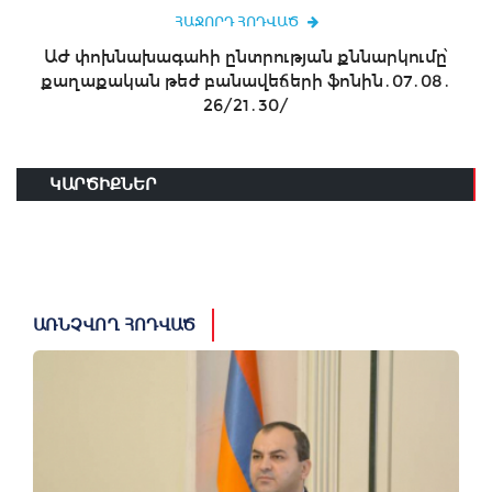
ՀԱՋՈՐԴ ՀՈԴՎԱԾ
ԱԺ փոխնախագահի ընտրության քննարկումը՝
քաղաքական թեժ բանավեճերի ֆոնին․07․08․
26/21․30/
ԿԱՐԾԻՔՆԵՐ
ԱՌՆՉՎՈՂ ՀՈԴՎԱԾ