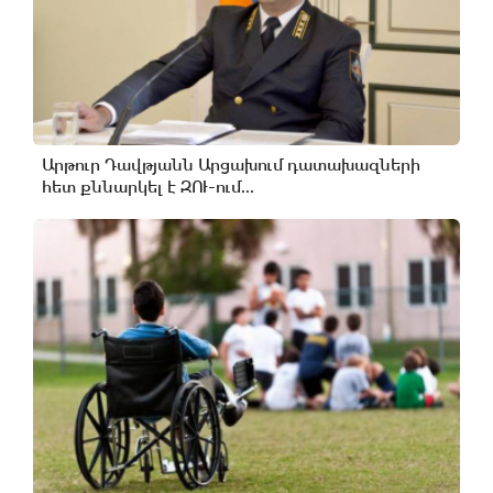
Արթուր Դավթյանն Արցախում դատախազների
հետ քննարկել է ԶՈՒ-ում...