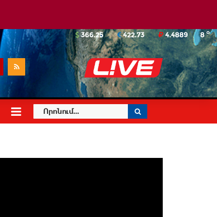
o
366.25
422.73
4.4889
8