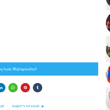
զ նաև Տելեգրամում
ԱԾ
ՀԱՋՈՐԴ ՀՈԴՎԱԾ