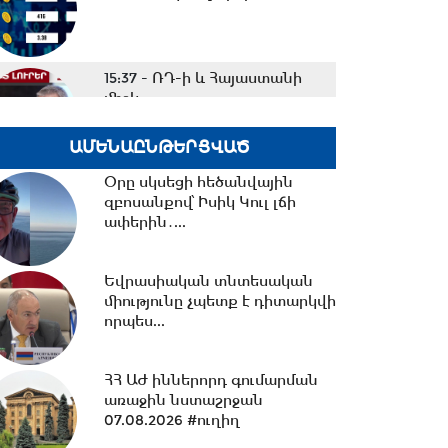
15:37 -
ՌԴ-ի և Հայաստանի
միջև
ապրանքաշրջանառությունը
կտրուկ նվազում...
ԱՄԵՆԱԸՆԹԵՐՑՎԱԾ
Օրը սկսեցի հեծանվային
15:06 -
ԵԱՏՄ-ում առկա
զբոսանքով՝ Իսիկ Կուլ լճի
տարաձայնություններից
ափերին․...
տուժում են բոլոր
կողմերը.Լևոնյան
Եվրասիական տնտեսական
14:56 -
Ընդդիմությունը
միությունը չպետք է դիտարկվի
ընտրակաշառքի միջոցով է
որպես...
հայտնվել Խորհրդարանում....
ՀՀ ԱԺ իններորդ գումարման
14:42 -
Վարչապետի
առաջին նստաշրջան
որոշումներով՝ ԲՏԱ
07.08.2026 #ուղիղ
փոխնախարարն ու