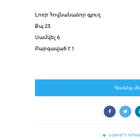
Լոռի Հովնանաձոր գյուղ
Քպ 23
Սամվել 6
Բարգավաճ է 1
Հետևեք մե
ՆԱԽՈՐԴ ՀՈԴՎ