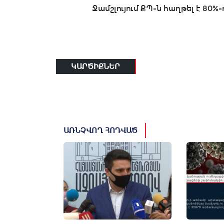
Ջամշլույում ՔՊ-ն հաղթել է 80%-
ԿԱՐԾԻՔՆԵՐ
ԱՌՆՉՎՈՂ ՀՈԴՎԱԾ