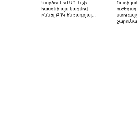
Կարծում եմ ՍԴ-ն չի
Ոստիկան
հասցնի այս կազմով
ուժեղա
քննել ԲՀԿ ենթադրյալ...
ստուգայ
շարունա