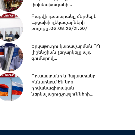
փոխնախագահի...
13:02 -
ՀԷՑ-ը դառնալու է
պետական սեփականություն,
Բաքվի դատարանը մերժել է
հանձնվելու է
Արցախի ղեկավարների
հավատարմագրային...
բողոքը․06․08․26/21․30/
12:36 -
Խնդիր ենք դրել 2026-
2031 թթ.-ին պետությանը
Երկաթուղու կառավարման ՌԴ
վերադարձնել...
լիցենցիան չեղարկելը այդ
գումարով...
11:53 -
Կոնգոյում Էբոլայի
հիվանդության նոր դեպքերի
Ռուսաստանը և Հայաստանը
թիվը կրկնապատկվել...
քննարկում են նոր
դիվանագիտական
ներկայացուցչությունների...
11:40 -
«Մուլտի գրուպ»
կոնցեռնի տնօրեն Արթուր
Դալլաքյանը կալանավորվել...
11:32 -
«Մուլտի գրուպ»