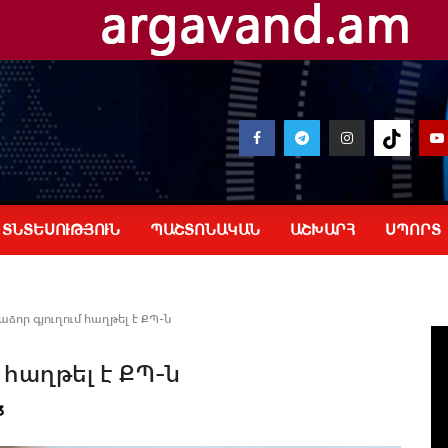
ՏՆՏԵՍՈՒԹՅՈՒՆ
ՊԱՇՏՈՆԱԿԱՆ
ԱՇԽԱՐՀ
ՍՊՈՐՏ
ձոր գյուղում հաղթել է ՔՊ-ն
 հաղթել է ՔՊ-ն
3