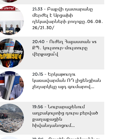
21:33 -
Բաքվի դատարանը
մերժել է Արցախի
ղեկավարների բողոքը․06․08․
26/21․30/
20:40 -
Ուժեղ Հայաստան vs
ՔՊ․ կուլտուր-մուլտուրը
վերջացա՞վ
20:15 -
Երկաթուղու
կառավարման ՌԴ լիցենցիան
չեղարկելը այդ գումարով...
19:56 -
Նուբարաշենում
աղբակույտից դուրս բերված
քաղաքացին
հիվանդանոցում...