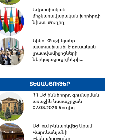
Քաղշինկոմիտեի...
Եվրասիական
14:23 -
Քրիստիննե
միջկառավարական խորհրդի
Գրիգորյանը վերանշանակվել
նիստ. #ուղիղ
է արտաքին
հետախուզության...
Նիկոլ Փաշինյանը
պատասխանել է ռուսական
14:09 -
14 կիլոմետրից ավելի
լրատվամիջոցների
նոր ջրագծեր. Արմավիրի
ներկայացուցիչների...
մարզի երեք համայնք՝...
13:38 -
TRIPP-ի ՍԴ-ի
ՏԵՍԱՆՅՈՒԹԵՐ
համապատասխանության
հարցը որոշելու վերաբերյալ...
ՀՀ ԱԺ իններորդ գումարման
առաջին նստաշրջան
07.08.2026 #ուղիղ
13:27 -
Շալվա Պապուաշվիլին
շնորհավորական ուղերձ է
ԱԺ-ում քննարկվեց Արամ
հղել Ռուբեն Ռուբինյանին...
Վարդևանյանի
թեկնածությունը