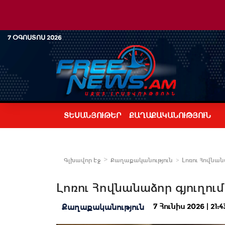
7 ՕԳՈՍՏՈՍ 2026
ՏԵՍԱՆՅՈՒԹԵՐ
ՔԱՂԱՔԱԿԱՆՈՒԹՅՈՒՆ
Գլխավոր Էջ
Քաղաքականություն
Լոռու Հովնանա
Լոռու Հովնանաձոր գյուղում
7 Հունիս 2026 | 21:4
Քաղաքականություն