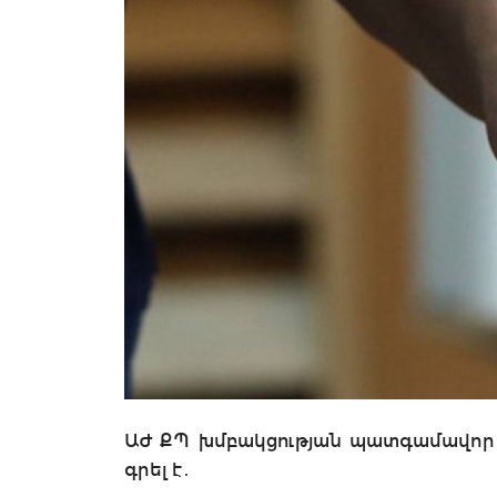
ԱԺ ՔՊ խմբակցության պատգամավոր Վ
գրել է․