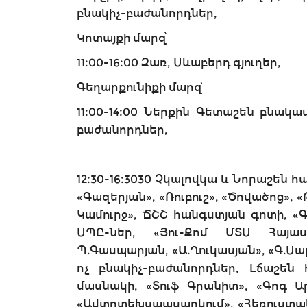
բնակիչ-բաժանորդներ,
Կոտայքի մարզ՝
11։00-16։00 Զառ, Սևաբերդ գյուղեր,
Գեղարքունիքի մարզ՝
11։00-14։00 Ներքին Գետաշեն բնակա
բաժանորդներ,
12։30-16։3030 Չկալովկա և Նորաշեն հ
«Գազերյան», «Ռուբուշ», «Ծովածոց», 
Կամուրջ», ՃՇՇ հանգստյան գոտի, «
ՍՊԸ-ներ, «Յու-Քոմ ՄՏՍ Հայաս
Պ.Գասպարյան, «Ա.Ղուկասյան», «Գ.Սար
ոչ բնակիչ-բաժանորդներ, Լճաշեն հ
մասնակի, «Տուֆ Գրանիտ», «Գոգ Ար
«Ավտոտեխսպասարկում», «Հեռուստակ