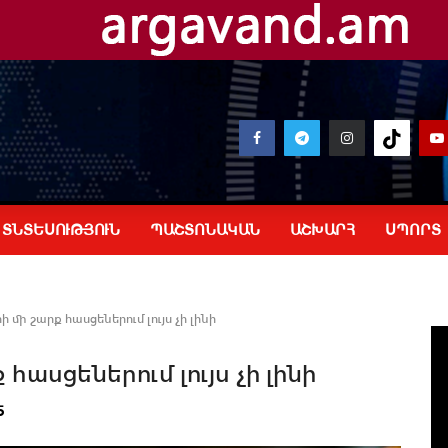
ՏՆՏԵՍՈՒԹՅՈՒՆ
ՊԱՇՏՈՆԱԿԱՆ
ԱՇԽԱՐՀ
ՍՊՈՐՏ
 մի շարք հասցեներում լույս չի լինի
հասցեներում լույս չի լինի
5