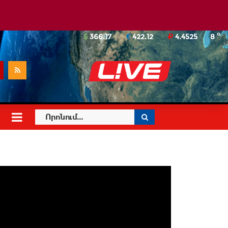
o
366.17
422.12
4.4525
8