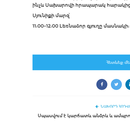
ինչև Սախարովի հրապարակ հարակից 
Սյունիքի մարզ՝
11:00-12:00 Լեռնաձոր գյուղը մասնակի:
Հետևեք մե
ՆԱԽՈՐԴ ՀՈԴՎ
Սպասվում է կարճատև անձրև և ամպր