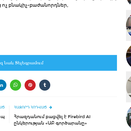
ոչ բնակիչ-բաժանորդներ,
զ նաև Տելեգրամում
ԱԾ
ՀԱՋՈՐԴ ՀՈԴՎԱԾ
ոպ
Հրազդանում բացվել է Firebird AI
ընկերության «ԱԲ գործարանը»