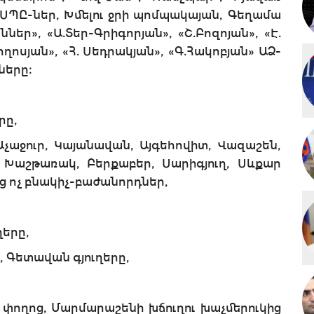
 ՍՊԸ-ներ, Խմելու ջրի պոմպակայան, Գեղամա
ներ», «Ա.Տեր-Գրիգորյան», «Շ.Բոզոյան», «Է.
ղոսյան», «Հ. Սեդրակյան», «Գ.Հակոբյան» ԱՁ-
ները։
րը,
Աչաջուր, Կայանավան, Այգեհովիտ, Վազաշեն,
ր, Խաշթառակ, Բերքաբեր, Սարիգյուղ, Սևքար
ց ոչ բնակիչ-բաժանորդներ,
ղերը,
, Գետավան գյուղերը,
ցի փողոց, Մարմարաշենի խճուղու խաչմերուկից