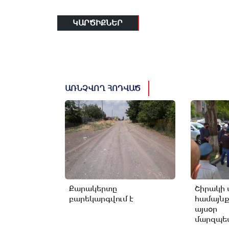
ԿԱՐԾԻՔՆԵՐ
ԱՌՆՉՎՈՂ ՀՈԴՎԱԾ
Քարակերտը
Շիրակի 
բարեկարգվում է
համայնք
այսօր
մարզպետ