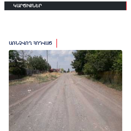
ԿԱՐԾԻՔՆԵՐ
ԱՌՆՉՎՈՂ ՀՈԴՎԱԾ