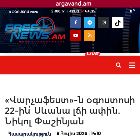
o
366.17
422.12
4.4525
8
8 ՕԳՈՍՏՈՍ 2026
«Վարչաֆեստ»-ն օգոստոսի
22-ին՝ Սևանա լճի ափին.
Նիկոլ Փաշինյան
8 Հուլիս 2026 | 14:10
Հասարակություն