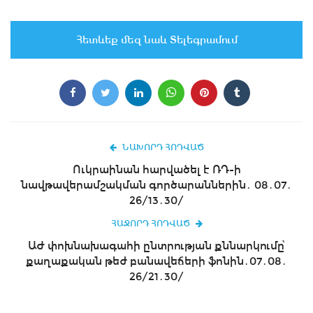
Հետևեք մեզ նաև Տելեգրամում
ՆԱԽՈՐԴ ՀՈԴՎԱԾ
Ուկրաինան հարվածել է ՌԴ-ի
նավթավերամշակման գործարաններին․ 08․07․
26/13․30/
ՀԱՋՈՐԴ ՀՈԴՎԱԾ
ԱԺ փոխնախագահի ընտրության քննարկումը՝
քաղաքական թեժ բանավեճերի ֆոնին․07․08․
26/21․30/