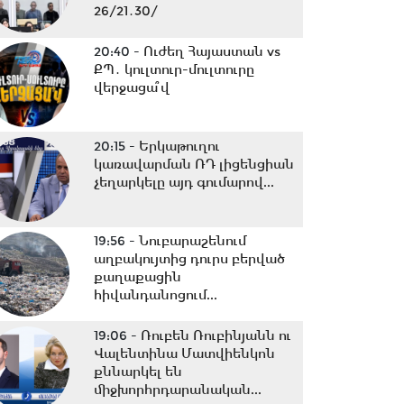
26/21․30/
20:40 -
Ուժեղ Հայաստան vs
ՔՊ․ կուլտուր-մուլտուրը
վերջացա՞վ
20:15 -
Երկաթուղու
կառավարման ՌԴ լիցենցիան
չեղարկելը այդ գումարով...
19:56 -
Նուբարաշենում
աղբակույտից դուրս բերված
քաղաքացին
հիվանդանոցում...
19:06 -
Ռուբեն Ռուբինյանն ու
Վալենտինա Մատվիենկոն
քննարկել են
միջխորհրդարանական...