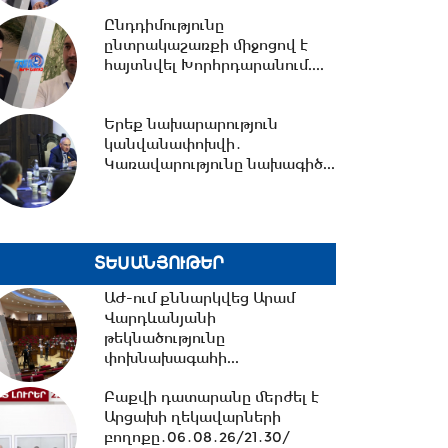
հավատարմագրային...
Ընդդիմությունը
ընտրակաշառքի միջոցով է
12:36 -
Խնդիր ենք դրել 2026-
հայտնվել Խորհրդարանում....
2031 թթ.-ին պետությանը
վերադարձնել...
Երեք նախարարություն
կանվանափոխվի․
11:53 -
Կոնգոյում Էբոլայի
Կառավարությունը նախագիծ...
հիվանդության նոր դեպքերի
թիվը կրկնապատկվել...
11:40 -
«Մուլտի գրուպ»
ՏԵՍԱՆՅՈՒԹԵՐ
կոնցեռնի տնօրեն Արթուր
ԱԺ-ում քննարկվեց Արամ
Դալլաքյանը կալանավորվել...
Վարդևանյանի
թեկնածությունը
փոխնախագահի...
11:32 -
«Մուլտի գրուպ»
կոնցեռնի նախկին տնօրեն
Բաքվի դատարանը մերժել է
Սեդրակ Առուստամյանը...
Արցախի ղեկավարների
բողոքը․06․08․26/21․30/