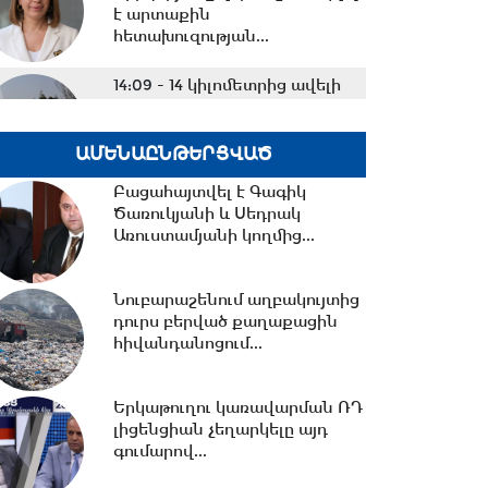
է արտաքին
հետախուզության...
14:09 -
14 կիլոմետրից ավելի
նոր ջրագծեր. Արմավիրի
մարզի երեք համայնք՝...
ԱՄԵՆԱԸՆԹԵՐՑՎԱԾ
Բացահայտվել է Գագիկ
13:38 -
TRIPP-ի ՍԴ-ի
Ծառուկյանի և Սեդրակ
համապատասխանության
Առուստամյանի կողմից...
հարցը որոշելու վերաբերյալ...
Նուբարաշենում աղբակույտից
13:27 -
Շալվա Պապուաշվիլին
դուրս բերված քաղաքացին
շնորհավորական ուղերձ է
հիվանդանոցում...
հղել Ռուբեն Ռուբինյանին...
Երկաթուղու կառավարման ՌԴ
13:02 -
ՀԷՑ-ը դառնալու է
լիցենցիան չեղարկելը այդ
պետական սեփականություն,
գումարով...
հանձնվելու է