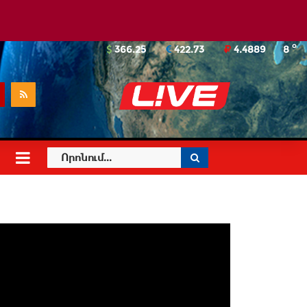
o
366.25
422.73
4.4889
8