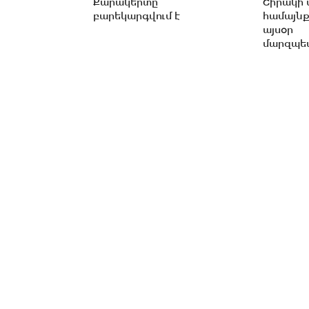
Քարակերտը
Շիրակի 
բարեկարգվում է
համայնք
այսօր
մարզպետ