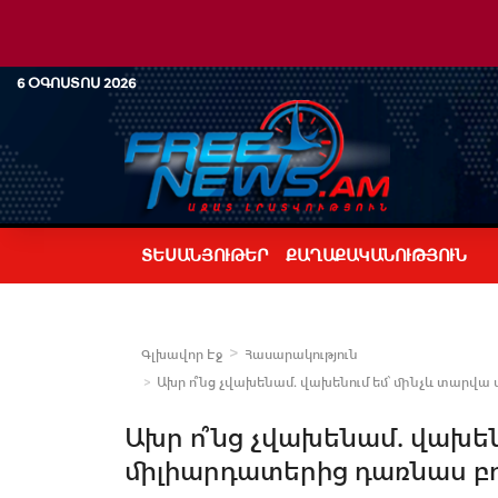
6 ՕԳՈՍՏՈՍ 2026
ՏԵՍԱՆՅՈՒԹԵՐ
ՔԱՂԱՔԱԿԱՆՈՒԹՅՈՒՆ
Գլխավոր Էջ
Հասարակություն
Ախր ո՞նց չվախենամ. վախենում եմ՝ մինչև տարվա
Ախր ո՞նց չվախենամ. վախեն
միլիարդատերից դառնաս բ