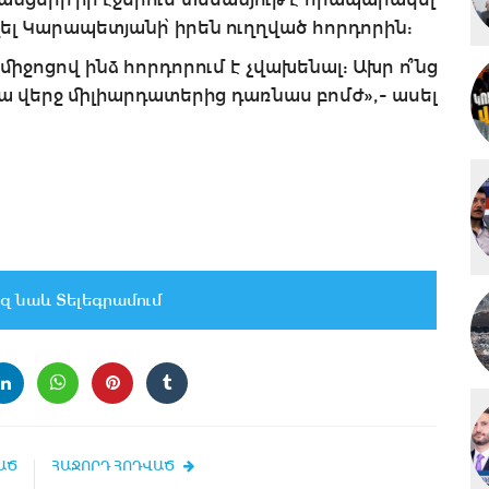
 Կարապետյանի՝ իրեն ուղղված հորդորին:
իջոցով ինձ հորդորում է չվախենալ: Ախր ո՞նց
ա վերջ միլիարդատերից դառնաս բոմժ»,- ասել
զ նաև Տելեգրամում
ԱԾ
ՀԱՋՈՐԴ ՀՈԴՎԱԾ