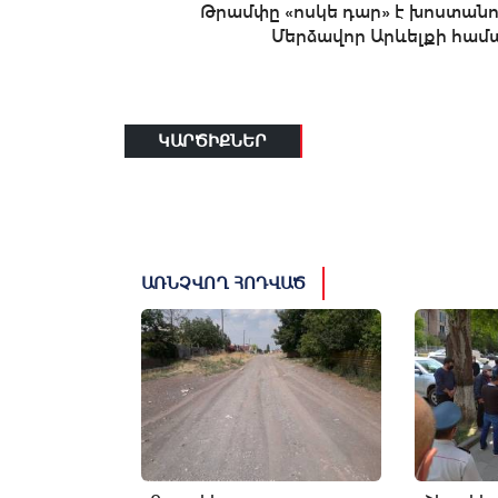
Թրամփը «ոսկե դար» է խոստանո
Մերձավոր Արևելքի համ
ԿԱՐԾԻՔՆԵՐ
ԱՌՆՉՎՈՂ ՀՈԴՎԱԾ