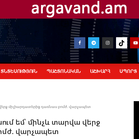
ՏՆՏԵՍՈՒԹՅՈՒՆ
ՊԱՇՏՈՆԱԿԱՆ
ԱՇԽԱՐՀ
ՍՊՈՐՏ
 վերջ միլիարդատերից դառնաս բոմժ. վարչապետ
ում եմ՝ մինչև տարվա վերջ
ոմժ. վարչապետ