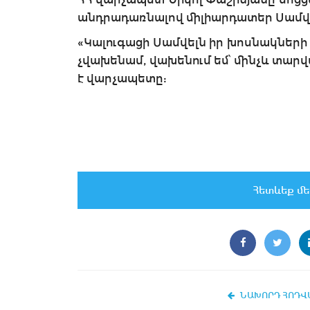
անդրադառնալով միլիարդատեր Սամվել
«Կալուգացի Սամվելն իր խոսնակների մ
չվախենամ, վախենում եմ՝ մինչև տարվ
է վարչապետը:
Հետևեք մե
ՆԱԽՈՐԴ ՀՈԴՎ