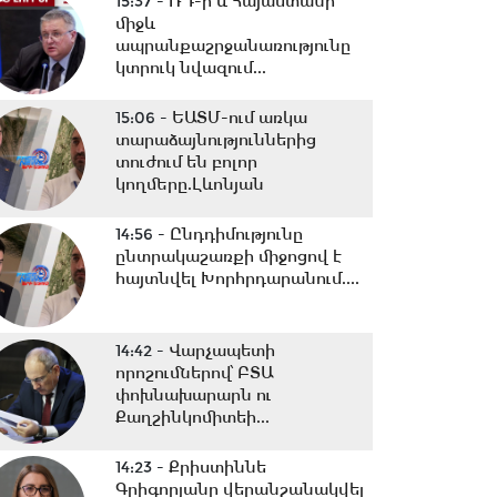
15:37 -
ՌԴ-ի և Հայաստանի
միջև
ապրանքաշրջանառությունը
կտրուկ նվազում...
15:06 -
ԵԱՏՄ-ում առկա
տարաձայնություններից
տուժում են բոլոր
կողմերը.Լևոնյան
14:56 -
Ընդդիմությունը
ընտրակաշառքի միջոցով է
հայտնվել Խորհրդարանում....
14:42 -
Վարչապետի
որոշումներով՝ ԲՏԱ
փոխնախարարն ու
Քաղշինկոմիտեի...
14:23 -
Քրիստիննե
Գրիգորյանը վերանշանակվել