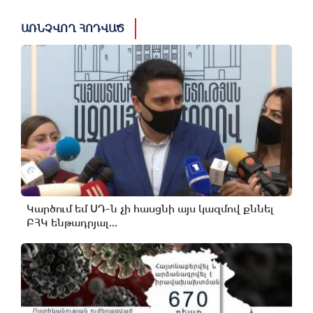
ԱՌՆՉՎՈՂ ՀՈԴՎԱԾ
Կարծում եմ ՍԴ-ն չի հասցնի այս կազմով քննել
ԲՀԿ ենթադրյալ...