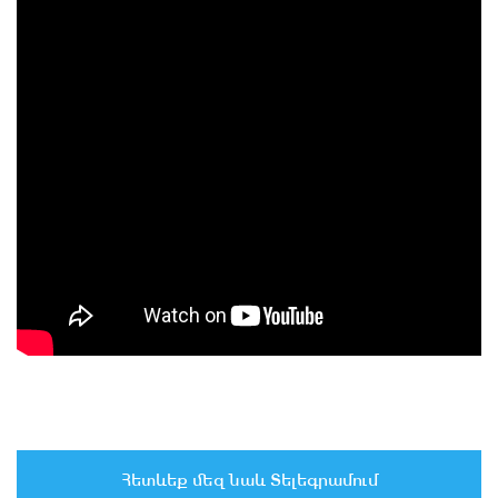
Հետևեք մեզ նաև Տելեգրամում