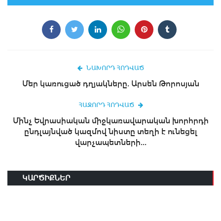
ՆԱԽՈՐԴ ՀՈԴՎԱԾ
Մեր կառուցած դղյակները. Արսեն Թորոսյան
ՀԱՋՈՐԴ ՀՈԴՎԱԾ
Մինչ Եվրասիական միջկառավարական խորհրդի
ընդլայնված կազմով նիստը տեղի է ունեցել
վարչապետների...
ԿԱՐԾԻՔՆԵՐ