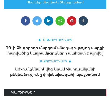
Հետևեք մեզ նաև Տելեգրամում
ՆԱԽՈՐԴ ՀՈԴՎԱԾ
ՌԴ-ի Բելգորոդի մարզում անօդաչու թռչող սարքի
հարվածից նավթամթերքների պահեստ է այրվել
ՀԱՋՈՐԴ ՀՈԴՎԱԾ
ԱԺ-ում քննարկվեց Արամ Վարդևանյանի
թեկնածությունը փոխնախագահի պաշտոնում
ԿԱՐԾԻՔՆԵՐ