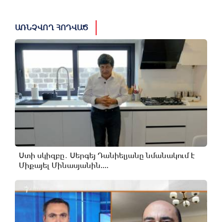
ԱՌՆՉՎՈՂ ՀՈԴՎԱԾ
Ստի սկիզբը․ Սերգեյ Դանիելյանը նմանակում է
Միքայել Մինասյանին....