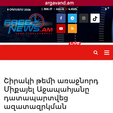
o
366.17
422.12
4.4525
8
9 ՕԳՈՍՏՈՍ 2026
Շիրակի թեմի առաջնորդ
Միքայել Աջապահյանը
դատապարտվեց
ազատազրկման