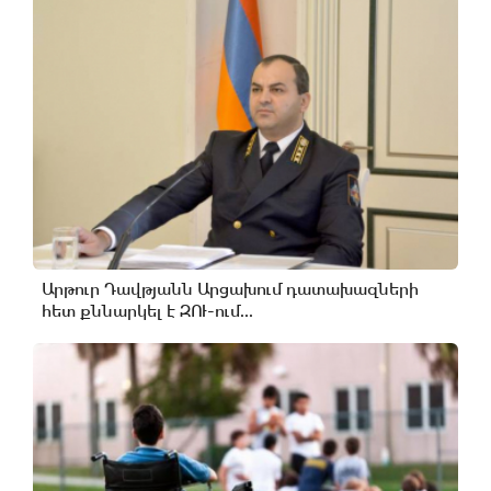
Արթուր Դավթյանն Արցախում դատախազների
հետ քննարկել է ԶՈՒ-ում...