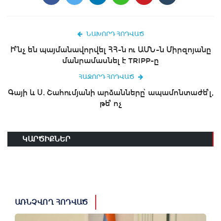
ՆԱԽՈՐԴ ՀՈԴՎԱԾ
Ի՞նչ են պայմանավորվել ՀՀ-ն ու ԱՄՆ-ն Միրզոյանը
մանրամասնել է TRIPP-ը
ՀԱՋՈՐԴ ՀՈԴՎԱԾ
Գայի և Ս. Շահումյանի արձանները՝ ապամոնտաժե՞լ,
թե՞ ոչ
ԿԱՐԾԻՔՆԵՐ
ԱՌՆՉՎՈՂ ՀՈԴՎԱԾ