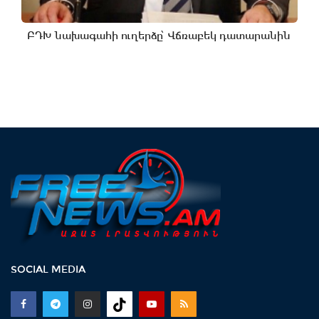
ԲԴԽ նախագահի ուղերձը՝ Վճռաբեկ դատարանին
SOCIAL MEDIA