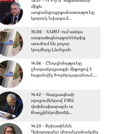
15:37 -
ՌԴ-ի և Հայաստանի
միջև
ապրանքաշրջանառությունը
կտրուկ նվազում...
15:06 -
ԵԱՏՄ-ում առկա
տարաձայնություններից
տուժում են բոլոր
կողմերը.Լևոնյան
14:56 -
Ընդդիմությունը
ընտրակաշառքի միջոցով է
հայտնվել Խորհրդարանում....
14:42 -
Վարչապետի
որոշումներով՝ ԲՏԱ
փոխնախարարն ու
Քաղշինկոմիտեի...
14:23 -
Քրիստիննե
Գրիգորյանը վերանշանակվել