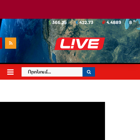
o
366.25
422.73
4.4889
8