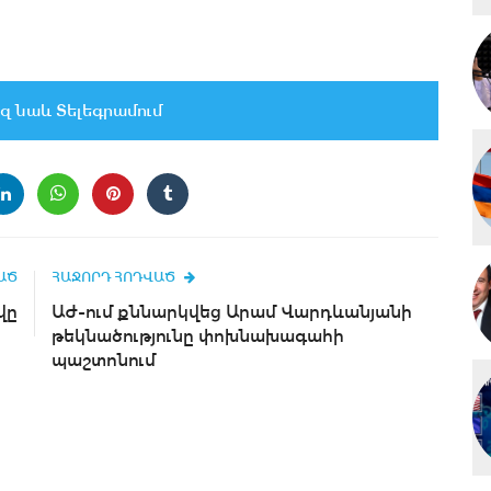
զ նաև Տելեգրամում
ԱԾ
ՀԱՋՈՐԴ ՀՈԴՎԱԾ
վը
ԱԺ-ում քննարկվեց Արամ Վարդևանյանի
թեկնածությունը փոխնախագահի
պաշտոնում