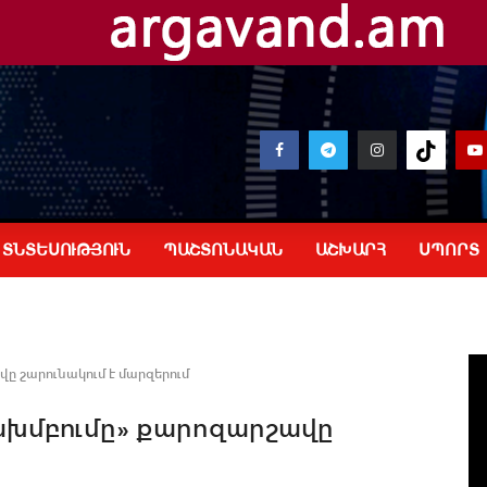
ՏՆՏԵՍՈՒԹՅՈՒՆ
ՊԱՇՏՈՆԱԿԱՆ
ԱՇԽԱՐՀ
ՍՊՈՐՏ
 շարունակում է մարզերում
խմբումը» քարոզարշավը