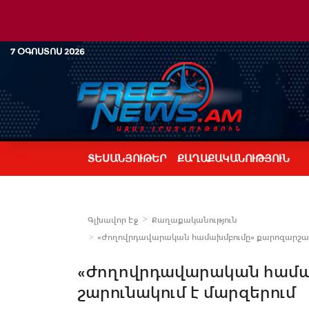
7 ՕԳՈՍՏՈՍ 2026
ՏԵՍԱՆՅՈՒԹԵՐ
ՔԱՂԱՔԱԿԱՆՈՒԹՅՈՒՆ
Գլխավոր Էջ
Քաղաքականություն
«Ժողովրդավարական համախմբումը» քարոզարշավը
«Ժողովրդավարական համա
շարունակում է մարզերում