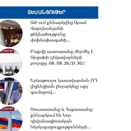
հավատարմագրային...
ՏԵՍԱՆՅՈՒԹԵՐ
12:36 -
Խնդիր ենք դրել 2026-
2031 թթ.-ին պետությանը
ԱԺ-ում քննարկվեց Արամ
վերադարձնել...
Վարդևանյանի
թեկնածությունը
փոխնախագահի...
11:53 -
Կոնգոյում Էբոլայի
հիվանդության նոր դեպքերի
Բաքվի դատարանը մերժել է
թիվը կրկնապատկվել...
Արցախի ղեկավարների
բողոքը․06․08․26/21․30/
11:40 -
«Մուլտի գրուպ»
Երկաթուղու կառավարման ՌԴ
կոնցեռնի տնօրեն Արթուր
լիցենցիան չեղարկելը այդ
Դալլաքյանը կալանավորվել...
գումարով...
11:32 -
«Մուլտի գրուպ»
Ռուսաստանը և Հայաստանը
կոնցեռնի նախկին տնօրեն
քննարկում են նոր
Սեդրակ Առուստամյանը...
դիվանագիտական
ներկայացուցչությունների...