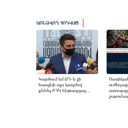
ԱՌՆՉՎՈՂ ՀՈԴՎԱԾ
Կարծում եմ ՍԴ-ն չի
Ոստիկան
հասցնի այս կազմով
ուժեղա
քննել ԲՀԿ ենթադրյալ...
ստուգայ
շարունա