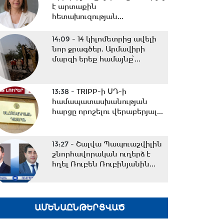
է արտաքին
հետախուզության...
14:09 -
14 կիլոմետրից ավելի
նոր ջրագծեր. Արմավիրի
մարզի երեք համայնք՝...
13:38 -
TRIPP-ի ՍԴ-ի
համապատասխանության
հարցը որոշելու վերաբերյալ...
13:27 -
Շալվա Պապուաշվիլին
շնորհավորական ուղերձ է
հղել Ռուբեն Ռուբինյանին...
13:02 -
ՀԷՑ-ը դառնալու է
պետական սեփականություն,
ԱՄԵՆԱԸՆԹԵՐՑՎԱԾ
հանձնվելու է