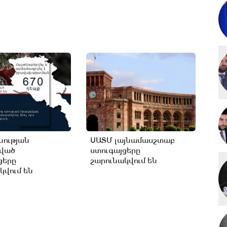
ության
ՍԱՏՄ լայնամասշտաբ
ցված
ստուգայցերը
ցերը
շարունակվում են
կվում են