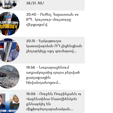
26/21․30/
20:40 -
Ուժեղ Հայաստան vs
ՔՊ․ կուլտուր-մուլտուրը
վերջացա՞վ
20:15 -
Երկաթուղու
կառավարման ՌԴ լիցենցիան
չեղարկելը այդ գումարով...
19:56 -
Նուբարաշենում
աղբակույտից դուրս բերված
քաղաքացին
հիվանդանոցում...
19:06 -
Ռուբեն Ռուբինյանն ու
Վալենտինա Մատվիենկոն
քննարկել են
միջխորհրդարանական...