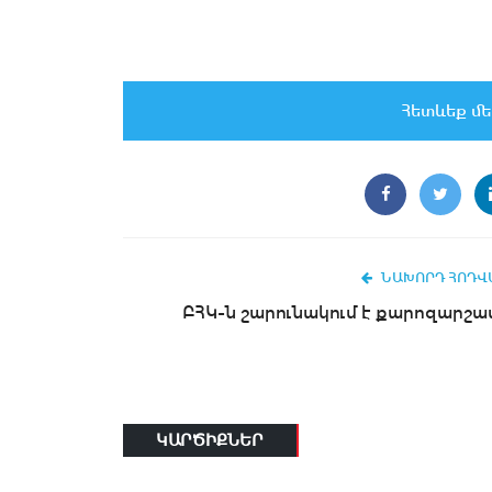
Հետևեք մե
ՆԱԽՈՐԴ ՀՈԴՎ
ԲՀԿ-ն շարունակում է քարոզարշա
ԿԱՐԾԻՔՆԵՐ