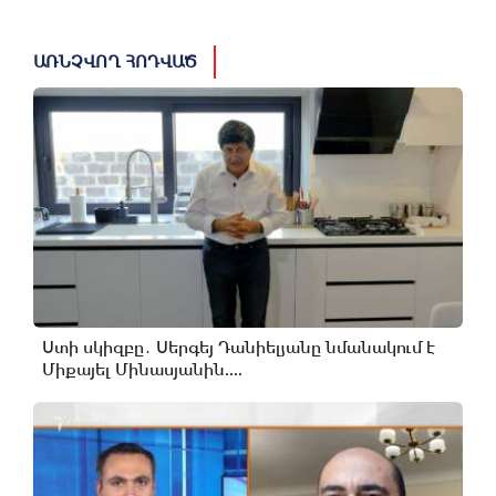
ԱՌՆՉՎՈՂ ՀՈԴՎԱԾ
Ստի սկիզբը․ Սերգեյ Դանիելյանը նմանակում է
Միքայել Մինասյանին....