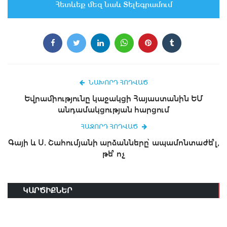
Հետևեք մեզ նաև Տելեգրամում
ՆԱԽՈՐԴ ՀՈԴՎԱԾ
Եվրամիությունը կաջակցի Հայաստանին ԵՄ
անդամակցության հարցում
ՀԱՋՈՐԴ ՀՈԴՎԱԾ
Գայի և Ս. Շահումյանի արձանները՝ ապամոնտաժե՞լ,
թե՞ ոչ
ԿԱՐԾԻՔՆԵՐ