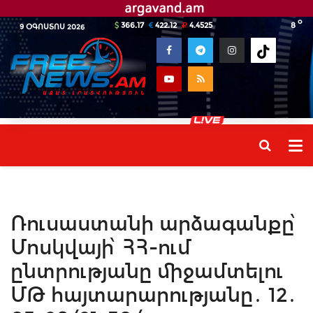
o
366.17
422.12
4.4525
8
9 ՕԳՈՍՏՈՍ 2026
Ռուսաստանի արձագանքը՝
Մոսկվայի՝ ՀՀ-ում
ընտրությանը միջամտելու
ՄԹ հայտարարությանը․ 12․