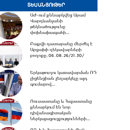
ՏԵՍԱՆՅՈՒԹԵՐ
11:17 -
Սպիտակում 23
բնակարան կհատկացվի
ԱԺ-ում քննարկվեց Արամ
երկրաշարժի հետևանքով
Վարդևանյանի
անօթևան...
թեկնածությունը
փոխնախագահի...
10:49 -
Վարչապետ Փաշինյանը
երկօրյա աշխատանքային
Բաքվի դատարանը մերժել է
այցով մեկնել է...
Արցախի ղեկավարների
բողոքը․06․08․26/21․30/
10:31 -
Որպես անհետ կորած
Երկաթուղու կառավարման ՌԴ
որոնվում է 1992 թ. ծնված
լիցենցիան չեղարկելը այդ
Վահագ Մարտիրոսյանը
գումարով...
10:21 -
«Մուլտի գրուպ»
Ռուսաստանը և Հայաստանը
կոնցեռնի նախկին գլխավոր
քննարկում են նոր
տնօրենը կալանավորվել...
դիվանագիտական
ներկայացուցչությունների...
10:09 -
Երեք նախարարություն