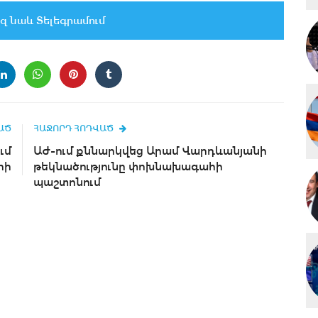
զ նաև Տելեգրամում
ԱԾ
ՀԱՋՈՐԴ ՀՈԴՎԱԾ
ւմ
ԱԺ-ում քննարկվեց Արամ Վարդևանյանի
րի
թեկնածությունը փոխնախագահի
պաշտոնում