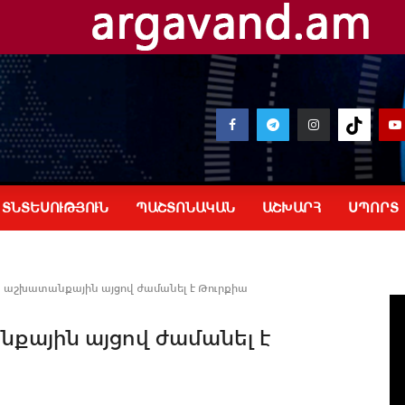
ՏՆՏԵՍՈՒԹՅՈՒՆ
ՊԱՇՏՈՆԱԿԱՆ
ԱՇԽԱՐՀ
ՍՊՈՐՏ
ն աշխատանքային այցով ժամանել է Թուրքիա
քային այցով ժամանել է