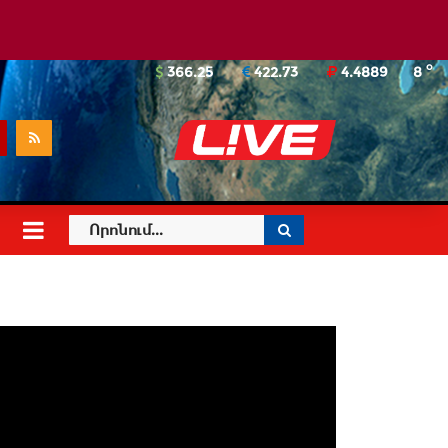
o
366.25
422.73
4.4889
8