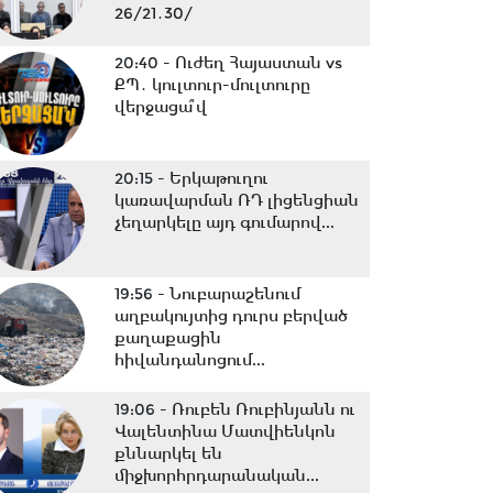
26/21․30/
20:40 -
Ուժեղ Հայաստան vs
ՔՊ․ կուլտուր-մուլտուրը
վերջացա՞վ
20:15 -
Երկաթուղու
կառավարման ՌԴ լիցենցիան
չեղարկելը այդ գումարով...
19:56 -
Նուբարաշենում
աղբակույտից դուրս բերված
քաղաքացին
հիվանդանոցում...
19:06 -
Ռուբեն Ռուբինյանն ու
Վալենտինա Մատվիենկոն
քննարկել են
միջխորհրդարանական...