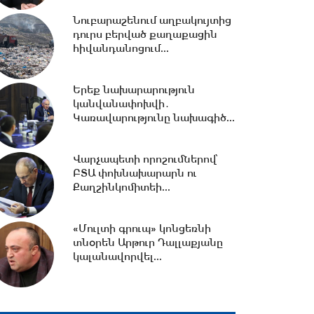
հավատարմագրային...
Նուբարաշենում աղբակույտից
դուրս բերված քաղաքացին
12:36 -
Խնդիր ենք դրել 2026-
հիվանդանոցում...
2031 թթ.-ին պետությանը
վերադարձնել...
Երեք նախարարություն
կանվանափոխվի․
11:53 -
Կոնգոյում Էբոլայի
Կառավարությունը նախագիծ...
հիվանդության նոր դեպքերի
թիվը կրկնապատկվել...
Վարչապետի որոշումներով՝
ԲՏԱ փոխնախարարն ու
11:40 -
«Մուլտի գրուպ»
Քաղշինկոմիտեի...
կոնցեռնի տնօրեն Արթուր
Դալլաքյանը կալանավորվել...
«Մուլտի գրուպ» կոնցեռնի
տնօրեն Արթուր Դալլաքյանը
11:32 -
«Մուլտի գրուպ»
կալանավորվել...
կոնցեռնի նախկին տնօրեն
Սեդրակ Առուստամյանը...