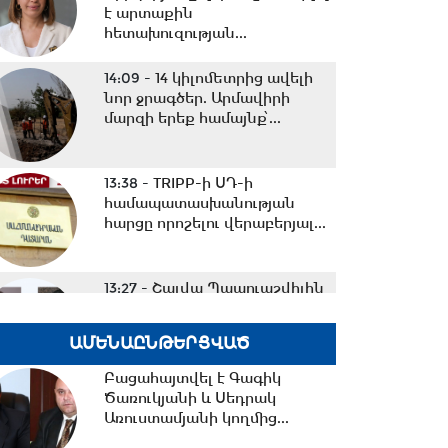
է արտաքին
հետախուզության...
14:09 -
14 կիլոմետրից ավելի
նոր ջրագծեր. Արմավիրի
մարզի երեք համայնք՝...
13:38 -
TRIPP-ի ՍԴ-ի
համապատասխանության
հարցը որոշելու վերաբերյալ...
13:27 -
Շալվա Պապուաշվիլին
շնորհավորական ուղերձ է
հղել Ռուբեն Ռուբինյանին...
ԱՄԵՆԱԸՆԹԵՐՑՎԱԾ
Բացահայտվել է Գագիկ
13:02 -
ՀԷՑ-ը դառնալու է
Ծառուկյանի և Սեդրակ
պետական սեփականություն,
Առուստամյանի կողմից...
հանձնվելու է