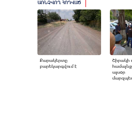
ԱՌՆՉՎՈՂ ՀՈԴՎԱԾ
Քարակերտը
Շիրակի 
բարեկարգվում է
համայնք
այսօր
մարզպետ