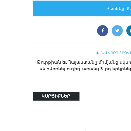
Հետևեք մե
ՆԱԽՈՐԴ ՀՈԴՎ
Թուրքիան եւ Հայաստանը միմյանց սկսո
են ըմբռնել ուղիղ՝ առանց 3-րդ երկրնե
ԿԱՐԾԻՔՆԵՐ