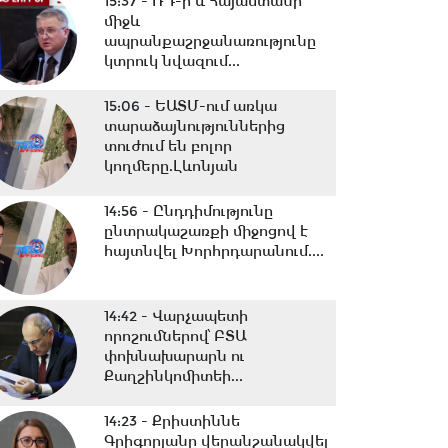
15:37 -
ՌԴ-ի և Հայաստանի
միջև
ապրանքաշրջանառությունը
կտրուկ նվազում...
15:06 -
ԵԱՏՄ-ում առկա
տարաձայնություններից
տուժում են բոլոր
կողմերը.Լևոնյան
14:56 -
Ընդդիմությունը
ընտրակաշառքի միջոցով է
հայտնվել Խորհրդարանում....
14:42 -
Վարչապետի
որոշումներով՝ ԲՏԱ
փոխնախարարն ու
Քաղշինկոմիտեի...
14:23 -
Քրիստիննե
Գրիգորյանը վերանշանակվել