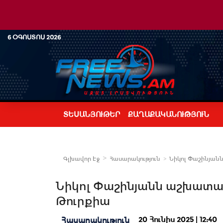
6 ՕԳՈՍՏՈՍ 2026
ՏԵՍԱՆՅՈՒԹԵՐ
ՔԱՂԱՔԱԿԱՆՈՒԹՅՈՒՆ
Գլխավոր Էջ
Հասարակություն
Նիկոլ Փաշինյան
Նիկոլ Փաշինյանն աշխատան
Թուրքիա
20 Հունիս 2025 | 12:40
Հասարակություն