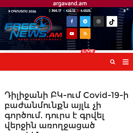
o
366.17
422.12
4.4525
8
9 ՕԳՈՍՏՈՍ 2026
Դիլիջանի ԲԿ-ում Covid-19-ի
բաժանմունքն այլև չի
գործում. դուրս է գրվել
վերջին առողջացած