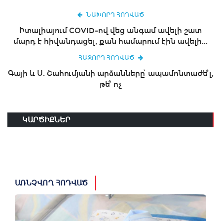
ՆԱԽՈՐԴ ՀՈԴՎԱԾ
Իտալիայում COVID-ով վեց անգամ ավելի շատ
մարդ է հիվանդացել, քան համարում էին ավելի...
ՀԱՋՈՐԴ ՀՈԴՎԱԾ
Գայի և Ս. Շահումյանի արձանները՝ ապամոնտաժե՞լ,
թե՞ ոչ
ԿԱՐԾԻՔՆԵՐ
ԱՌՆՉՎՈՂ ՀՈԴՎԱԾ