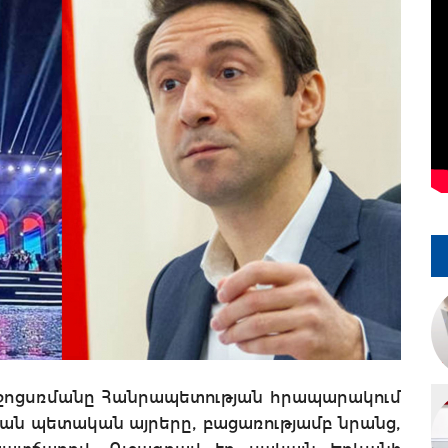
իջոցսռմանը Հանրապետության հրապարակում
ճան պետական այրերը, բացառությամբ նրանց,