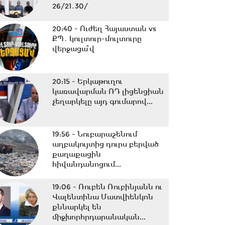
26/21․30/
20:40 -
Ուժեղ Հայաստան vs
ՔՊ․ կուլտուր-մուլտուրը
վերջացա՞վ
20:15 -
Երկաթուղու
կառավարման ՌԴ լիցենցիան
չեղարկելը այդ գումարով...
19:56 -
Նուբարաշենում
աղբակույտից դուրս բերված
քաղաքացին
հիվանդանոցում...
19:06 -
Ռուբեն Ռուբինյանն ու
Վալենտինա Մատվիենկոն
քննարկել են
միջխորհրդարանական...