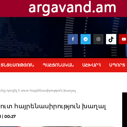
ՏՆՏԵՍՈՒԹՅՈՒՆ
ՊԱՇՏՈՆԱԿԱՆ
ԱՇԽԱՐՀ
ՍՊՈՐՏ
նը որոշել է սուտ հայրենասիրություն խաղալ
սուտ հայրենասիրություն խաղալ
| 00:27