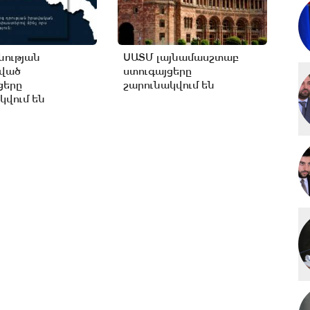
ության
ՍԱՏՄ լայնամասշտաբ
ցված
ստուգայցերը
ցերը
շարունակվում են
կվում են