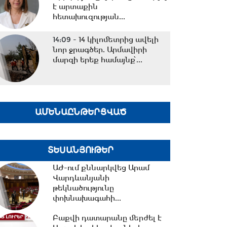
է արտաքին
հետախուզության...
14:09 -
14 կիլոմետրից ավելի
նոր ջրագծեր. Արմավիրի
մարզի երեք համայնք՝...
13:38 -
TRIPP-ի ՍԴ-ի
համապատասխանության
ԱՄԵՆԱԸՆԹԵՐՑՎԱԾ
հարցը որոշելու վերաբերյալ...
13:27 -
Շալվա Պապուաշվիլին
ՏԵՍԱՆՅՈՒԹԵՐ
շնորհավորական ուղերձ է
հղել Ռուբեն Ռուբինյանին...
ԱԺ-ում քննարկվեց Արամ
Վարդևանյանի
թեկնածությունը
փոխնախագահի...
13:02 -
ՀԷՑ-ը դառնալու է
պետական սեփականություն,
Բաքվի դատարանը մերժել է
հանձնվելու է