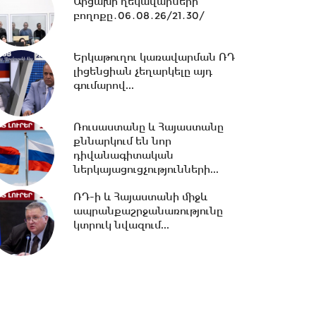
Արցախի ղեկավարների
հավատարմագրային...
բողոքը․06․08․26/21․30/
12:36 -
Խնդիր ենք դրել 2026-
2031 թթ.-ին պետությանը
Երկաթուղու կառավարման ՌԴ
վերադարձնել...
լիցենցիան չեղարկելը այդ
գումարով...
11:53 -
Կոնգոյում Էբոլայի
հիվանդության նոր դեպքերի
Ռուսաստանը և Հայաստանը
թիվը կրկնապատկվել...
քննարկում են նոր
դիվանագիտական
ներկայացուցչությունների...
11:40 -
«Մուլտի գրուպ»
ՌԴ-ի և Հայաստանի միջև
կոնցեռնի տնօրեն Արթուր
ապրանքաշրջանառությունը
Դալլաքյանը կալանավորվել...
կտրուկ նվազում...
11:32 -
«Մուլտի գրուպ»
կոնցեռնի նախկին տնօրեն
Սեդրակ Առուստամյանը...