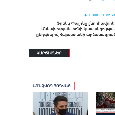
ՆԱԽՈՐԴ ՀՈԴՎ
Ֆրենկ Փալոնը շնորհավորել
Անկախության տոնի կապակցությամ
ընդգծելով Հայաստանի արձանագրած.
ԿԱՐԾԻՔՆԵՐ
ԱՌՆՉՎՈՂ ՀՈԴՎԱԾ