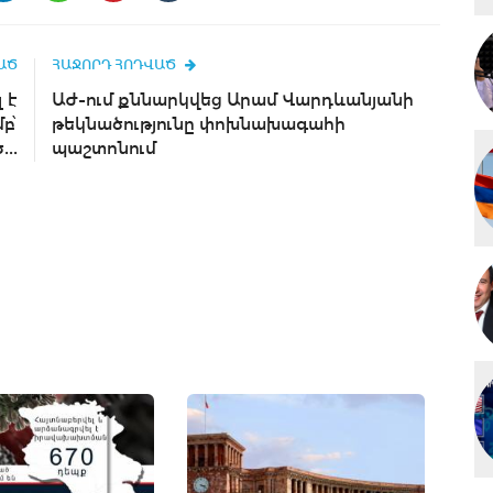
ԱԾ
ՀԱՋՈՐԴ ՀՈԴՎԱԾ
 է
ԱԺ-ում քննարկվեց Արամ Վարդևանյանի
բ՝
թեկնածությունը փոխնախագահի
..
պաշտոնում