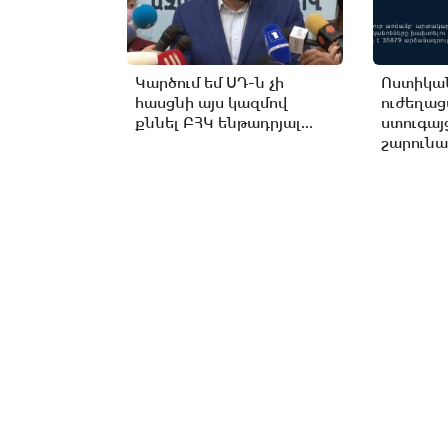
Կարծում եմ ՍԴ-ն չի
Ոստիկան
հասցնի այս կազմով
ուժեղա
քննել ԲՀԿ ենթադրյալ...
ստուգայ
շարունա