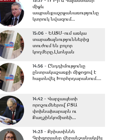
15:37 -
ՌԴ-ի և Հայաստանի
միջև
ապրանքաշրջանառությունը
կտրուկ նվազում...
15:06 -
ԵԱՏՄ-ում առկա
տարաձայնություններից
տուժում են բոլոր
կողմերը.Լևոնյան
14:56 -
Ընդդիմությունը
ընտրակաշառքի միջոցով է
հայտնվել Խորհրդարանում....
14:42 -
Վարչապետի
որոշումներով՝ ԲՏԱ
փոխնախարարն ու
Քաղշինկոմիտեի...
14:23 -
Քրիստիննե
Գրիգորյանը վերանշանակվել