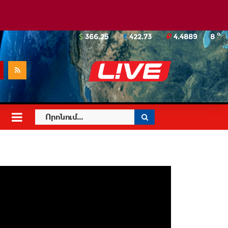
o
366.25
422.73
4.4889
8