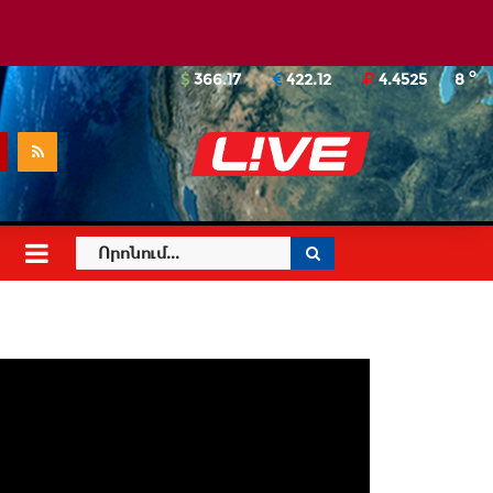
o
366.17
422.12
4.4525
8