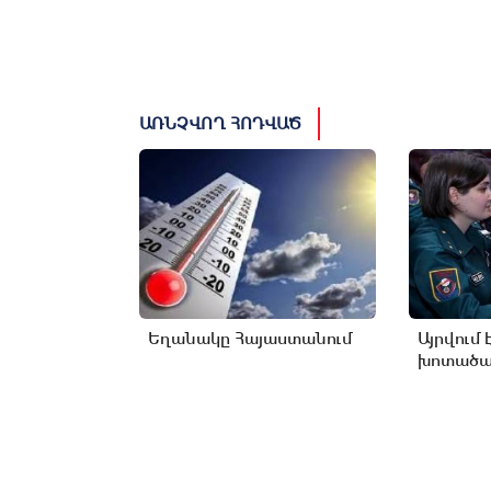
ԱՌՆՉՎՈՂ ՀՈԴՎԱԾ
Եղանակը Հայաստանում
Այրվում 
խոտածած