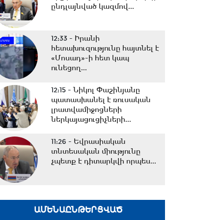
ընդլայնված կազմով...
12:33 -
Իրանի
հետախուզությունը հայտնել է
«Մոսադ»-ի հետ կապ
ունեցող...
12:15 -
Նիկոլ Փաշինյանը
պատասխանել է ռուսական
լրատվամիջոցների
ներկայացուցիչների...
11:26 -
Եվրասիական
տնտեսական միությունը
չպետք է դիտարկվի որպես...
10:38 -
Օրը սկսեցի
հեծանվային զբոսանքով՝ Իսիկ
ԱՄԵՆԱԸՆԹԵՐՑՎԱԾ
Կուլ լճի ափերին․...