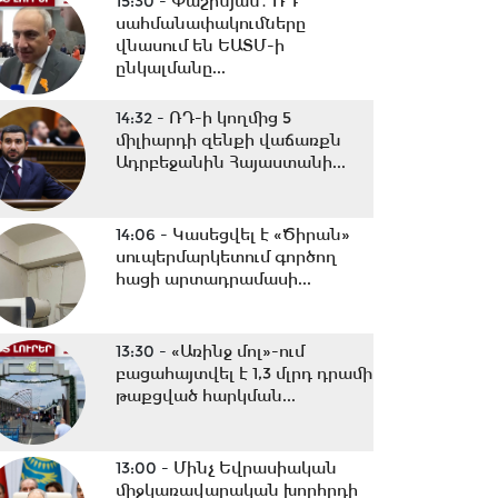
15:30 -
Փաշինյան․ ՌԴ
սահմանափակումները
վնասում են ԵԱՏՄ-ի
ընկալմանը...
14:32 -
ՌԴ-ի կողմից 5
միլիարդի զենքի վաճառքն
Ադրբեջանին Հայաստանի...
14:06 -
Կասեցվել է «Ծիրան»
սուպերմարկետում գործող
հացի արտադրամասի...
13:30 -
«Առինջ մոլ»-ում
բացահայտվել է 1,3 մլրդ դրամի
թաքցված հարկման...
13:00 -
Մինչ Եվրասիական
միջկառավարական խորհրդի