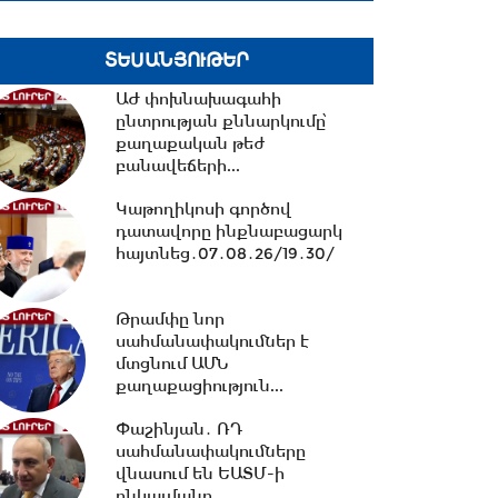
10:13 -
ՀՀ ԱԺ իններորդ
ՏԵՍԱՆՅՈՒԹԵՐ
գումարման առաջին
ԱԺ փոխնախագահի
նստաշրջան 07.08.2026
ընտրության քննարկումը՝
#ուղիղ
քաղաքական թեժ
բանավեճերի...
10:11 -
Եվրասիական
միջկառավարական խորհրդի
Կաթողիկոսի գործով
նիստ. #ուղիղ
դատավորը ինքնաբացարկ
հայտնեց․07․08․26/19․30/
21:42 -
ԱԺ-ում քննարկվեց
Արամ Վարդևանյանի
Թրամփը նոր
թեկնածությունը
սահմանափակումներ է
փոխնախագահի...
մտցնում ԱՄՆ
քաղաքացիություն...
21:33 -
Բաքվի դատարանը
մերժել է Արցախի
Փաշինյան․ ՌԴ
ղեկավարների բողոքը․06․08․
սահմանափակումները
26/21․30/
վնասում են ԵԱՏՄ-ի
ընկալմանը...