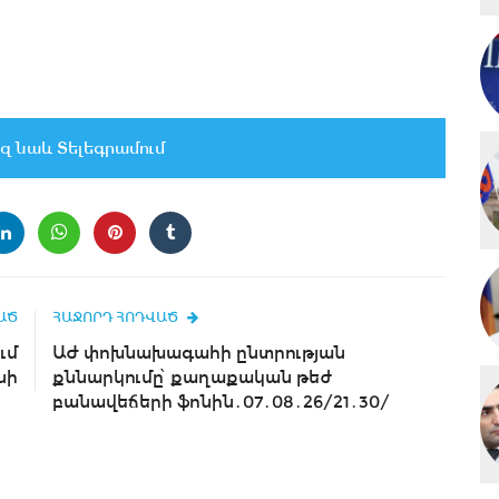
զ նաև Տելեգրամում
ԱԾ
ՀԱՋՈՐԴ ՀՈԴՎԱԾ
ւմ
ԱԺ փոխնախագահի ընտրության
ինի
քննարկումը՝ քաղաքական թեժ
բանավեճերի ֆոնին․07․08․26/21․30/