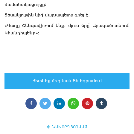
ժամանակացույցը։
Տեսանյութին կից՝ վարչապետը գրել է․
«Վաղը Շենգավիթում ենք, մյուս օրը՝ Արագածոտնում։
Կհանդիպենք»։
Հետևեք մեզ նաև Տելեգրամում
ՆԱԽՈՐԴ ՀՈԴՎԱԾ