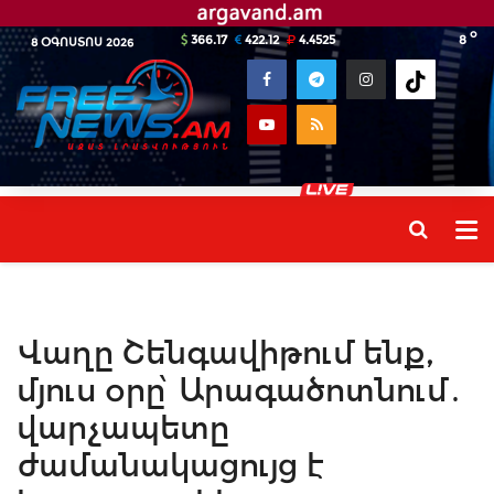
o
366.17
422.12
4.4525
8
8 ՕԳՈՍՏՈՍ 2026
Վաղը Շենգավիթում ենք,
մյուս օրը՝ Արագածոտնում․
վարչապետը
ժամանակացույց է