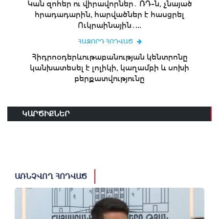
Կան զոհեր ու վիրավորներ․ ՌԴ-ն, չնայած
հրադադարին, հարվածներ է հասցրել
Ուկրաինային․...
ՀԱՋՈՐԴ ՀՈԴՎԱԾ
Հիդրոօդերևութաբանության կենտրոնը
կանխատեսել է լոլիկի, կաղամբի և սոխի
բերքատվությունը
ԿԱՐԾԻՔՆԵՐ
ԱՌՆՉՎՈՂ ՀՈԴՎԱԾ