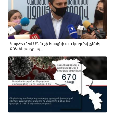
Կարծում եմ ՍԴ-ն չի հասցնի այս կազմով քննել
ԲՀԿ ենթադրյալ...