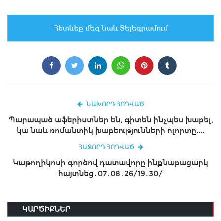
Հետևեք մեզ նաև Տելեգրամում
ՆԱԽՈՐԴ ՀՈԴՎԱԾ
Պարապած աֆերիստներ են, գիտեն ինչպես խաբել,
կա նաև ռոմանտիկ խաբեությունների ոլորտը....
ՀԱՋՈՐԴ ՀՈԴՎԱԾ
Կաթողիկոսի գործով դատավորը ինքնաբացարկ
հայտնեց․07․08․26/19․30/
ԿԱՐԾԻՔՆԵՐ