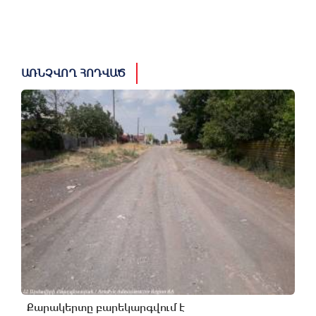
ԱՌՆՉՎՈՂ ՀՈԴՎԱԾ
Քարակերտը բարեկարգվում է