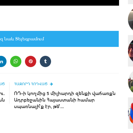
զ նաև Տելեգրամում
ԱԾ
ՀԱՋՈՐԴ ՀՈԴՎԱԾ
ւ.
ՌԴ-ի կողմից 5 միլիարդի զենքի վաճառքն
ան
Ադրբեջանին Հայաստանի համար
սպառնալի՞ք էր, թե՞...