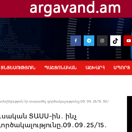
ՏՆՏԵՍՈՒԹՅՈՒՆ
ՊԱՇՏՈՆԱԿԱՆ
ԱՇԽԱՐՀ
ՍՊՈՐՏ
եղեկություն էր տարածել գործակալությունը.09․09․25/15․30/
ւսական ՏԱՍՍ-ին․ ինչ
ործակալությունը.09․09․25/15․