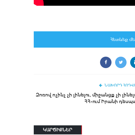
Հետևեք մե
ՆԱԽՈՐԴ ՀՈԴՎ
Զոռով ոչինչ չի լինելու, միջանցք չի լինելո
ՀՀ-ում Իրանի դեսպ
ԿԱՐԾԻՔՆԵՐ