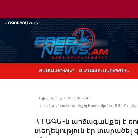
7 ՕԳՈՍՏՈՍ 2026
ՏԵՍԱՆՅՈՒԹԵՐ
ՔԱՂԱՔԱԿԱՆՈՒԹՅՈՒՆ
Գլխավոր Էջ
Տեսանյութեր
ՀՀ ԱԳՆ-ն արձագանքել է ռուսական ՏԱՍՍ-ին․ ինչ տ
ՀՀ ԱԳՆ-ն արձագանքել է ռո
տեղեկություն էր տարածել գ