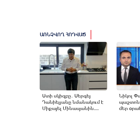
ԱՌՆՉՎՈՂ ՀՈԴՎԱԾ
Ստի սկիզբը․ Սերգեյ
Նիկոլ Փ
Դանիելյանը նմանակում է
պաշտոն
Միքայել Մինասյանին....
մեր օրակ