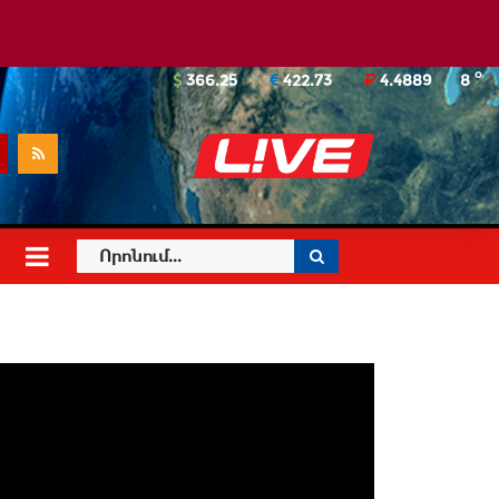
o
366.25
422.73
4.4889
8