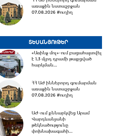
ՀՀ ԱԺ իններորդ գումարման
առաջին նստաշրջան
14:42 -
Վարչապետի
07.08.2026 #ուղիղ
որոշումներով՝ ԲՏԱ
փոխնախարարն ու
Քաղշինկոմիտեի...
14:23 -
Քրիստիննե
ՏԵՍԱՆՅՈՒԹԵՐ
Գրիգորյանը վերանշանակվել
է արտաքին
«Առինջ մոլ»-ում բացահայտվել
հետախուզության...
է 1,3 մլրդ դրամի թաքցված
հարկման...
14:09 -
14 կիլոմետրից ավելի
նոր ջրագծեր. Արմավիրի
մարզի երեք համայնք՝...
ՀՀ ԱԺ իններորդ գումարման
առաջին նստաշրջան
07.08.2026 #ուղիղ
13:38 -
TRIPP-ի ՍԴ-ի
համապատասխանության
ԱԺ-ում քննարկվեց Արամ
հարցը որոշելու վերաբերյալ...
Վարդևանյանի
թեկնածությունը
փոխնախագահի...
13:27 -
Շալվա Պապուաշվիլին