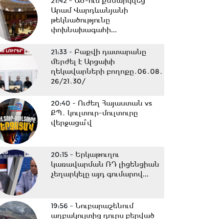
21:42 -
ԱԺ-ում քննարկվեց
Արամ Վարդևանյանի
թեկնածությունը
փոխնախագահի...
21:33 -
Բաքվի դատարանը
մերժել է Արցախի
ղեկավարների բողոքը․06․08․
26/21․30/
20:40 -
Ուժեղ Հայաստան vs
ՔՊ․ կուլտուր-մուլտուրը
վերջացա՞վ
20:15 -
Երկաթուղու
կառավարման ՌԴ լիցենցիան
չեղարկելը այդ գումարով...
19:56 -
Նուբարաշենում
աղբակույտից դուրս բերված