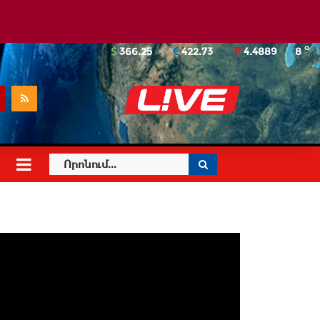
o
366.25
422.73
4.4889
8