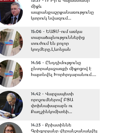
15:37 -
ՌԴ-ի և Հայաստանի
միջև
ապրանքաշրջանառությունը
կտրուկ նվազում...
15:06 -
ԵԱՏՄ-ում առկա
տարաձայնություններից
տուժում են բոլոր
կողմերը.Լևոնյան
14:56 -
Ընդդիմությունը
ընտրակաշառքի միջոցով է
հայտնվել Խորհրդարանում....
14:42 -
Վարչապետի
որոշումներով՝ ԲՏԱ
փոխնախարարն ու
Քաղշինկոմիտեի...
14:23 -
Քրիստիննե
Գրիգորյանը վերանշանակվել