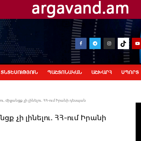
ՏՆՏԵՍՈՒԹՅՈՒՆ
ՊԱՇՏՈՆԱԿԱՆ
ԱՇԽԱՐՀ
ՍՊՈՐՏ
լու, միջանցք չի լինելու. ՀՀ-ում Իրանի դեսպան
անցք չի լինելու. ՀՀ-ում Իրանի