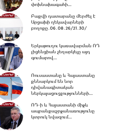
հավատարմագրային...
փոխնախագահի...
12:36 -
Խնդիր ենք դրել 2026-
Բաքվի դատարանը մերժել է
2031 թթ.-ին պետությանը
Արցախի ղեկավարների
վերադարձնել...
բողոքը․06․08․26/21․30/
Երկաթուղու կառավարման ՌԴ
11:53 -
Կոնգոյում Էբոլայի
լիցենցիան չեղարկելը այդ
հիվանդության նոր դեպքերի
գումարով...
թիվը կրկնապատկվել...
Ռուսաստանը և Հայաստանը
11:40 -
«Մուլտի գրուպ»
քննարկում են նոր
կոնցեռնի տնօրեն Արթուր
դիվանագիտական
Դալլաքյանը կալանավորվել...
ներկայացուցչությունների...
ՌԴ-ի և Հայաստանի միջև
11:32 -
«Մուլտի գրուպ»
ապրանքաշրջանառությունը
կոնցեռնի նախկին տնօրեն
կտրուկ նվազում...
Սեդրակ Առուստամյանը...