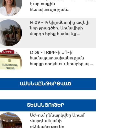
է արտաքին
հետախուզության...
14:09 -
14 կիլոմետրից ավելի
նոր ջրագծեր. Արմավիրի
մարզի երեք համայնք՝...
13:38 -
TRIPP-ի ՍԴ-ի
համապատասխանության
հարցը որոշելու վերաբերյալ...
13:27 -
Շալվա Պապուաշվիլին
ԱՄԵՆԱԸՆԹԵՐՑՎԱԾ
շնորհավորական ուղերձ է
հղել Ռուբեն Ռուբինյանին...
ՏԵՍԱՆՅՈՒԹԵՐ
13:02 -
ՀԷՑ-ը դառնալու է
ԱԺ-ում քննարկվեց Արամ
պետական սեփականություն,
Վարդևանյանի
հանձնվելու է
թեկնածությունը