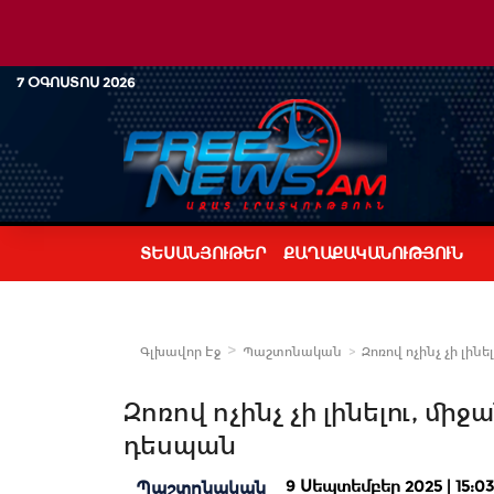
7 ՕԳՈՍՏՈՍ 2026
ՏԵՍԱՆՅՈՒԹԵՐ
ՔԱՂԱՔԱԿԱՆՈՒԹՅՈՒՆ
Գլխավոր Էջ
Պաշտոնական
Զոռով ոչինչ չի լինե
Զոռով ոչինչ չի լինելու, միջ
դեսպան
9 Սեպտեմբեր 2025 | 15:03
Պաշտոնական