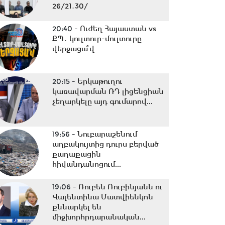
26/21․30/
20:40 -
Ուժեղ Հայաստան vs
ՔՊ․ կուլտուր-մուլտուրը
վերջացա՞վ
20:15 -
Երկաթուղու
կառավարման ՌԴ լիցենցիան
չեղարկելը այդ գումարով...
19:56 -
Նուբարաշենում
աղբակույտից դուրս բերված
քաղաքացին
հիվանդանոցում...
19:06 -
Ռուբեն Ռուբինյանն ու
Վալենտինա Մատվիենկոն
քննարկել են
միջխորհրդարանական...