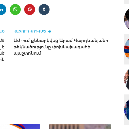
ԱԾ
ՀԱՋՈՐԴ ՀՈԴՎԱԾ
ԱԽ
ԱԺ-ում քննարկվեց Արամ Վարդևանյանի
 է
թեկնածությունը փոխնախագահի
ած
պաշտոնում
ին