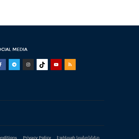
11:17 -
Սպիտակում 23
բնակարան կհատկացվի
երկրաշարժի հետևանքով
անօթևան...
10:49 -
Վարչապետ Փաշինյանը
երկօրյա աշխատանքային
OCIAL MEDIA
այցով մեկնել է...
10:31 -
Որպես անհետ կորած
որոնվում է 1992 թ. ծնված
Վահագ Մարտիրոսյանը
10:21 -
«Մուլտի գրուպ»
կոնցեռնի նախկին գլխավոր
տնօրենը կալանավորվել...
10:09 -
Երեք նախարարություն
nditions
Privacy Policy
Էթիկայի կանոններ