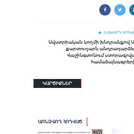
ՆԱԽՈՐԴ ՀՈԴՎ
Ավստրիական կողմի խնդրանքով 
քարտուղարն անդրադարձել
Վաշինգտոնում ստորագրվ
համաձայնագրեր
ԿԱՐԾԻՔՆԵՐ
ԱՌՆՉՎՈՂ ՀՈԴՎԱԾ