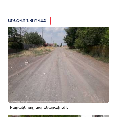
ԱՌՆՉՎՈՂ ՀՈԴՎԱԾ
Քարակերտը բարեկարգվում է