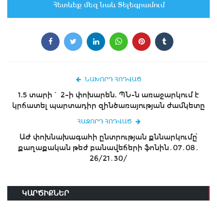
Հետևեք մեզ նաև Տելեգրամում
ՆԱԽՈՐԴ ՀՈԴՎԱԾ
1.5 տարի` 2–ի փոխարեն. ՊՆ-ն առաջարկում է
կրճատել պարտադիր զինծառայության ժամկետը
ՀԱՋՈՐԴ ՀՈԴՎԱԾ
ԱԺ փոխնախագահի ընտրության քննարկումը՝
քաղաքական թեժ բանավեճերի ֆոնին․07․08․
26/21․30/
ԿԱՐԾԻՔՆԵՐ