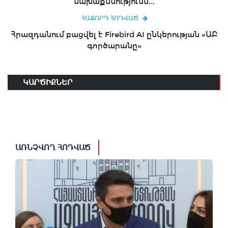
նախաքննությունն...
ՀԱՋՈՐԴ ՀՈԴՎԱԾ
Հրազդանում բացվել է Firebird AI ընկերության «ԱԲ
գործարանը»
ԿԱՐԾԻՔՆԵՐ
ԱՌՆՉՎՈՂ ՀՈԴՎԱԾ