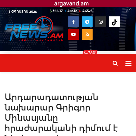
o
366.17
422.12
4.4525
8
8 ՕԳՈՍՏՈՍ 2026
Արդարադատության
նախարար Գրիգոր
Մինասյանը
հրաժարականի դիմում է