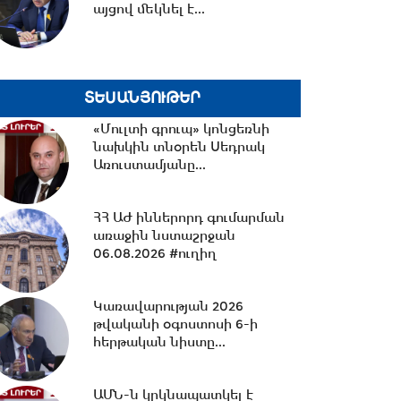
այցով մեկնել է...
17:02 -
ՀՀ վարչապետն ու ԱՄՆ
հատուկ բանագնացի ավագ
խորհրդականը քննարկել...
ՏԵՍԱՆՅՈՒԹԵՐ
15:30 -
Երևանում է TRIPP +
«Մուլտի գրուպ» կոնցեռնի
առևտրային հիմնադրամը
նախկին տնօրեն Սեդրակ
ղեկավարող Կոնստանտին...
Առուստամյանը...
15:22 -
Կասեցվել է «Օստ»-ի
ՀՀ ԱԺ իններորդ գումարման
երկու արտադրատեսակների
առաջին նստաշրջան
արտադրությունը
06.08.2026 #ուղիղ
15:12 -
Փոխարժեքներ և
Կառավարության 2026
տնտեսական լուրեր
թվականի օգոստոսի 6-ի
06.08.2026
հերթական նիստը...
ԱՄՆ-ն կրկնապատկել է
13:58 -
ՌԴ-ի պատկերացրած