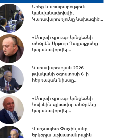
Երեք նախարարություն
կանվանափոխվի․
17:49 -
Ընդդիմությունը չի
Կառավարությունը նախագիծ...
հաջողելու, խաղաղությունը
հարատևելու է....
«Մուլտի գրուպ» կոնցեռնի
տնօրեն Արթուր Դալլաքյանը
17:32 -
Ձերբակալվել են
կալանավորվել...
Ծառուկյանին պատկանող
«Մուլտի գրուպի» նախկին...
Կառավարության 2026
թվականի օգոստոսի 6-ի
17:31 -
հերթական նիստը...
Ի՞նչ այնպես չեն արել ՀՀ
երկրորդ և երրորդ
նախագահները, որ...
«Մուլտի գրուպ» կոնցեռնի
նախկին գլխավոր տնօրենը
կալանավորվել...
17:21 -
«Մուլտի գրուպ»
կոնցեռնի նախկին գլխավոր
տնօրենը և տնօրենը...
Վարչապետ Փաշինյանը
երկօրյա աշխատանքային