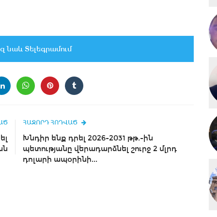
զ նաև Տելեգրամում
ԱԾ
ՀԱՋՈՐԴ ՀՈԴՎԱԾ
ել
Խնդիր ենք դրել 2026-2031 թթ.-ին
ան
պետությանը վերադարձնել շուրջ 2 մլրդ
դոլարի ապօրինի...