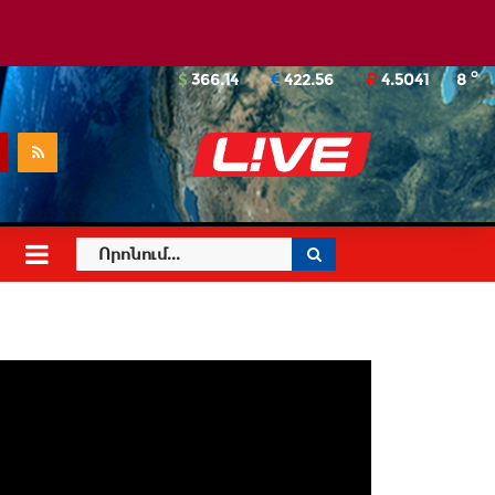
o
366.14
422.56
4.5041
8