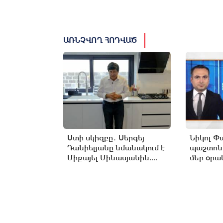
ԱՌՆՉՎՈՂ ՀՈԴՎԱԾ
Ստի սկիզբը․ Սերգեյ
Նիկոլ Փ
Դանիելյանը նմանակում է
պաշտոն
Միքայել Մինասյանին....
մեր օրակ