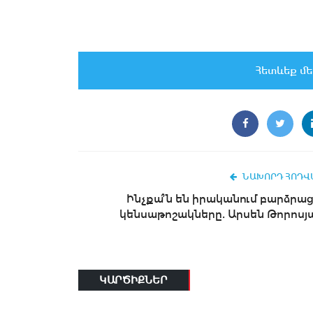
Հետևեք մե
ՆԱԽՈՐԴ ՀՈԴՎ
Ինչքա՞ն են իրականում բարձրաց
կենսաթոշակները. Արսեն Թորոսյ
ԿԱՐԾԻՔՆԵՐ