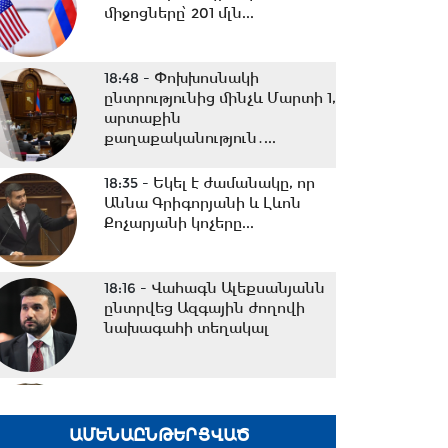
միջոցները՝ 201 մլն...
18:48 -
Փոխխոսնակի
ընտրությունից մինչև Մարտի 1,
արտաքին
քաղաքականություն․...
18:35 -
Եկել է ժամանակը, որ
Աննա Գրիգորյանի և Լևոն
Քոչարյանի կոչերը...
18:16 -
Վահագն Ալեքսանյանն
ընտրվեց Ազգային ժողովի
նախագահի տեղակալ
17:59 -
Մենք իրավունք չունենք
հուսախաբ անել ՀՀ
քաղաքացուն.Երեմյան
ԱՄԵՆԱԸՆԹԵՐՑՎԱԾ