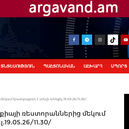
ՏՆՏԵՍՈՒԹՅՈՒՆ
ՊԱՇՏՈՆԱԿԱՆ
ԱՇԽԱՐՀ
ՍՊՈՐՏ
ում հրաձգություն է տեղի ունեցել.19.05.26/11.30/
րքիայի ռեստորաններից մեկում
19.05.26/11.30/