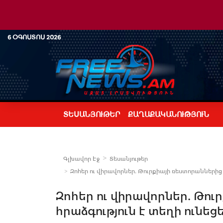
6 ՕԳՈՍՏՈՍ 2026
ՏԵՍԱՆՅՈՒԹԵՐ
ՔԱՂԱՔԱԿԱՆՈՒԹՅՈՒՆ
Գլխավոր Էջ
Տեսանյութեր
Զոհեր ու վիրավորներ. Թուրքիայի ռեստորաններից մեկ
Զոհեր ու վիրավորներ. Թու
հրաձգություն է տեղի ունեցել.