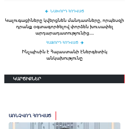
ՆԱԽՈՐԴ ՀՈԴՎԱԾ
Կալուգացիները կվերցնեն մանդատները, որպեսզի
դրանք օգտագործելով փորձեն խուսափել
արդարադատությունից....
ՀԱՋՈՐԴ ՀՈԴՎԱԾ
Ինչպիսին է Հայաստանի էներգետիկ
անկախությունը
ԿԱՐԾԻՔՆԵՐ
ԱՌՆՉՎՈՂ ՀՈԴՎԱԾ