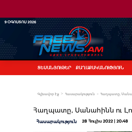
9 ՕԳՈՍՏՈՍ 2026
ՏԵՍԱՆՅՈՒԹԵՐ
ՔԱՂԱՔԱԿԱՆՈՒԹՅՈՒՆ
Գլխավոր Էջ
Հասարակություն
Հաղպատը, Սանահ
Հաղպատը, Սանահինն ու Լ
28 Հուլիս 2022 | 20:48
Հասարակություն