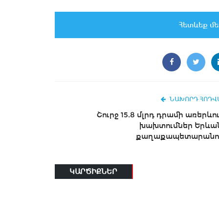
Հետևեք մե
ՆԱԽՈՐԴ ՀՈԴՎ
Շուրջ 15.8 մլրդ դրամի առերևու
խախտումներ Երևա
քաղաքապետարանո
ԿԱՐԾԻՔՆԵՐ