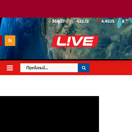
o
366.17
422.12
4.4525
8