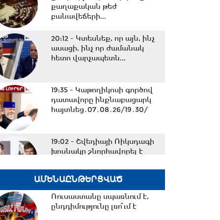
քաղաքական թեժ
բանավեճերի...
20:12 -
Կտեսնեք, որ այն, ինչ
ասացի, ինչ որ ժամանակ
հետո վարչապետն...
19:35 -
Կաթողիկոսի գործով
դատավորը ինքնաբացարկ
հայտնեց․07․08․26/19․30/
19:02 -
Շվեդիայի Ռիկսդագի
խոսնակը շնորհավորել է
Ռուբեն Ռուբինյանին՝...
ԱՄԵՆԱԸՆԹԵՐՑՎԱԾ
18:37 -
Դուք ուզում եք
Ռուսաստանը սպառնում է,
ժողովրդին գործի ընդունել
ընդդիմությունը լռո՞ւմ է
ձեզ մոտ, մենք ուզում...