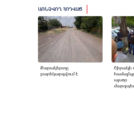
ԱՌՆՉՎՈՂ ՀՈԴՎԱԾ
Քարակերտը
Շիրակի 
բարեկարգվում է
համայնք
այսօր
մարզպետ