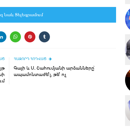
զ նաև Տելեգրամում
ԱԾ
ՀԱՋՈՐԴ ՀՈԴՎԱԾ
յթ
Գայի և Ս. Շահումյանի արձանները՝
նի
ապամոնտաժե՞լ, թե՞ ոչ
ւմ