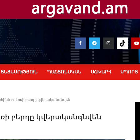
ՏՆՏԵՍՈՒԹՅՈՒՆ
ՊԱՇՏՈՆԱԿԱՆ
ԱՇԽԱՐՀ
ՍՊՈՐՏ
ինն ու Լոռի բերդը կվերականգնվեն
ոռի բերդը կվերականգնվեն