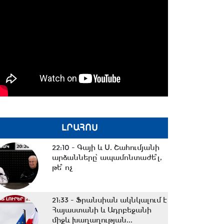
ԼՐԱՀՈՍ
22:10 -
Գայի և Ս. Շահումյանի
արձանները՝ ապամոնտաժե՞լ,
թե՞ ոչ
21:33 -
Ֆրանսիան ակնկալում է
Հայաստանի և Ադրբեջանի
միջև խաղաղության...