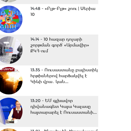
14:48 -
«Բլթ-Բլթ» շոու | Սերիա
10
14:14 -
10 հազար դոլարի
շորթման գործ՝ «Արմավիր»
ՔԿՀ-ում
13:35 -
Ռուսաստանը բալիստիկ
հրթիռներով հարձակվել է
Կիևի վրա․ կան...
13:20 -
ԵՄ գլխավոր
դիվանագետ Կայա Կալասը
հայտարարել է Ռուսաստանի...