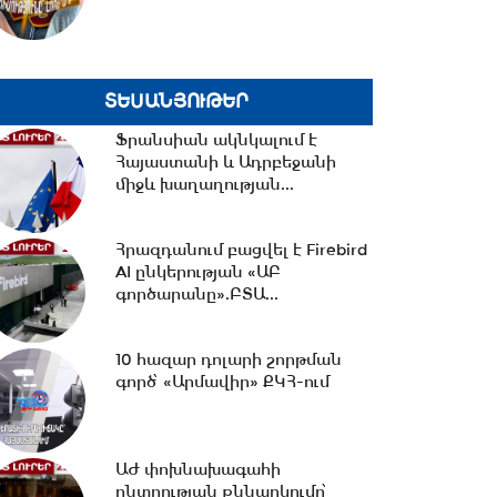
18:02 -
Ազատ շփում Գնել
Սարգսյանի հետ | 07.08.2026
ՏԵՍԱՆՅՈՒԹԵՐ
Ֆրանսիան ակնկալում է
Հայաստանի և Ադրբեջանի
17:33 -
Թրամփը նոր
միջև խաղաղության...
սահմանափակումներ է
մտցնում ԱՄՆ
քաղաքացիություն...
Հրազդանում բացվել է Firebird
AI ընկերության «ԱԲ
17:05 -
Պապիկյանի
գործարանը».ԲՏԱ...
մասնակցությամբ
քարոզարշավը խոչընդոտելու
դեպքի...
10 հազար դոլարի շորթման
գործ՝ «Արմավիր» ՔԿՀ-ում
16:38 -
Տաթև համայնքի
նախկին ղեկավար Մուրադ
Սիմոնյանից կբռնագանձվի...
ԱԺ փոխնախագահի
ընտրության քննարկումը՝