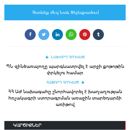
Հետևեք մեզ նաև Տելեգրամում
ՆԱԽՈՐԴ ՀՈԴՎԱԾ
ՊՆ զինծառայողը պարգևատրվել է արջի քոթոթին
փրկելու համար
ՀԱՋՈՐԴ ՀՈԴՎԱԾ
ՀՀ ԱԺ նախագահը շնորհավորել է խաղաղության
հռչակագրի ստորագրման առաջին տարեդարձի
առիթով
ԿԱՐԾԻՔՆԵՐ