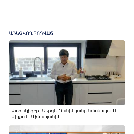
ԱՌՆՉՎՈՂ ՀՈԴՎԱԾ
Ստի սկիզբը․ Սերգեյ Դանիելյանը նմանակում է
Միքայել Մինասյանին....