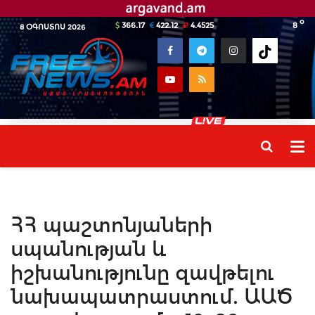
o
366.17
422.12
4.4525
8
8 ՕԳՈՍՏՈՍ 2026
ՀՀ պաշտոնյաների
սպանության և
իշխանությունը զավթելու
նախապատրաստում. ԱԱԾ