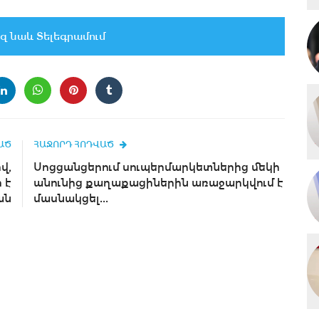
զ նաև Տելեգրամում
ԱԾ
ՀԱՋՈՐԴ ՀՈԴՎԱԾ
վ,
Սոցցանցերում սուպերմարկետներից մեկի
 է
անունից քաղաքացիներին առաջարկվում է
ան
մասնակցել...