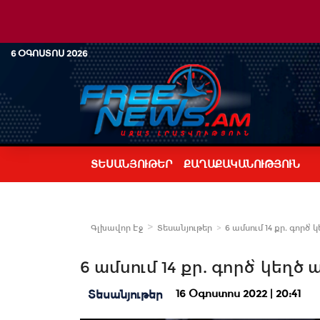
6 ՕԳՈՍՏՈՍ 2026
ՏԵՍԱՆՅՈՒԹԵՐ
ՔԱՂԱՔԱԿԱՆՈՒԹՅՈՒՆ
Գլխավոր Էջ
Տեսանյութեր
6 ամսում 14 քր. գործ
6 ամսում 14 քր. գործ՝ կեղ
16 Օգոստոս 2022 | 20:41
Տեսանյութեր