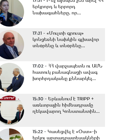
17:31 -
Ի՞նչ այնպես չեն արել ՀՀ
երկրորդ և երրորդ
նախագահները, որ...
17:21 -
«Մուլտի գրուպ»
կոնցեռնի նախկին գլխավոր
տնօրենը և տնօրենը...
17:02 -
ՀՀ վարչապետն ու ԱՄՆ
հատուկ բանագնացի ավագ
խորհրդականը քննարկել...
15:30 -
Երևանում է TRIPP +
առևտրային հիմնադրամը
ղեկավարող Կոնստանտին...
15:22 -
Կասեցվել է «Օստ»-ի
երկու արտադրատեսակների