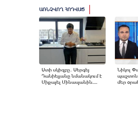
ԱՌՆՉՎՈՂ ՀՈԴՎԱԾ
Ստի սկիզբը․ Սերգեյ
Նիկոլ Փ
Դանիելյանը նմանակում է
պաշտոն
Միքայել Մինասյանին....
մեր օրակ