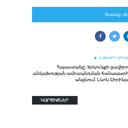
Հետևեք մե
ՆԱԽՈՐԴ ՀՈԴՎ
Հայաստանը, երկունքի ցավերո
անկախության ամրապնդման ճանապարհ
անցնում. Լևոն Շիրինյ
ԿԱՐԾԻՔՆԵՐ