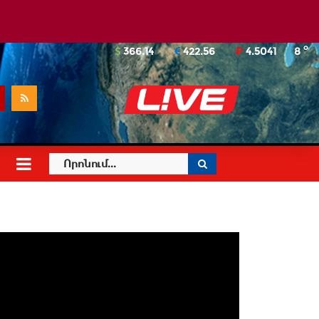
o
366.14
422.56
4.5041
8