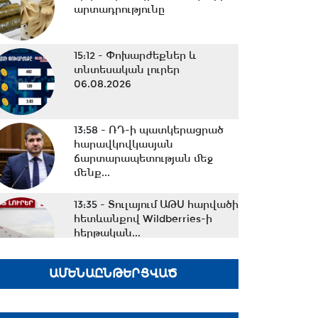
արտադրությունը
15:12 -
Փոխարժեքներ և
տնտեսական լուրեր
06.08.2026
13:58 -
ՌԴ-ի պատկերացրած
հարավկովկասյան
ճարտարապետության մեջ
մենք...
13:35 -
Տուլայում ԱԹՍ հարվածի
հետևանքով Wildberries-ի
հերթական...
ԱՄԵՆԱԸՆԹԵՐՑՎԱԾ
12:40 -
Ո՞ւր են 300.000
ադրբեջանցիները. Ժողովրդին
ահաբեկելու պատասխանը...