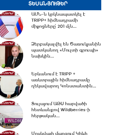
ՏԵՍԱՆՅՈՒԹԵՐ
ԱՄՆ-ն կրկնապատկել է
12:29 -
Միրզոյանն ընդունել է
TRIPP+ հիմնադրամի
ԱՄՆ հատուկ բանագնացի
միջոցները՝ 201 մլն...
ավագ խորհրդականին
Ձերբակալվել են Ծառուկյանին
12:03 -
Սիրիան զորքեր է
պատկանող «Մուլտի գրուպի»
տեղափոխել Իրաքի հետ
նախկին...
սահման
Երևանում է TRIPP +
11:57 -
Սոցիալական ցանցերում
առևտրային հիմնադրամը
բնակարանների
ղեկավարող Կոնստանտին...
վարձակալության անվան...
Տուլայում ԱԹՍ հարվածի
հետևանքով Wildberries-ի
11:07 -
Մահացել է Հարություն
հերթական...
Քուշկյանի մայրը
Մոսկվայի մարզում Կիևի