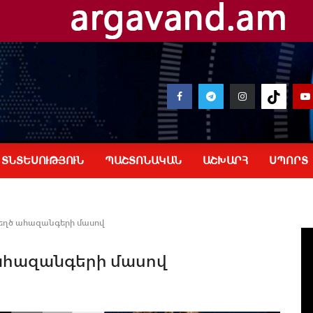
ՏՆՏԵՍՈՒԹՅՈՒՆ
ՊԱՇՏՈՆԱԿԱՆ
ԱՇԽԱՐՀ
ՍՊՈՐՏ
՝ կեղծ ահազանգերի մասով
ծ ահազանգերի մասով