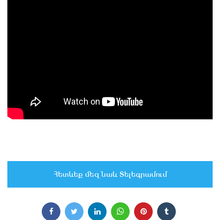
Հետևեք մեզ նաև Տելեգրամում