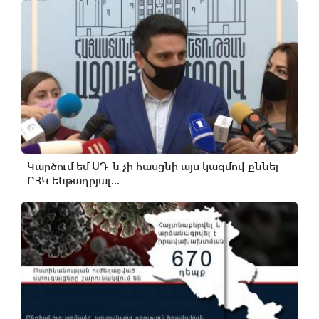
Կարծում եմ ՍԴ-ն չի հասցնի այս կազմով քննել
ԲՀԿ ենթադրյալ...