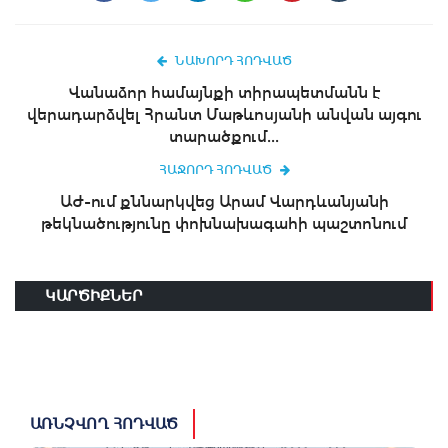
ՆԱԽՈՐԴ ՀՈԴՎԱԾ
Վանաձոր համայնքի տիրապետմանն է
վերադարձվել Հրանտ Մաթևոսյանի անվան այգու
տարածքում...
ՀԱՋՈՐԴ ՀՈԴՎԱԾ
ԱԺ-ում քննարկվեց Արամ Վարդևանյանի
թեկնածությունը փոխնախագահի պաշտոնում
ԿԱՐԾԻՔՆԵՐ
ԱՌՆՉՎՈՂ ՀՈԴՎԱԾ