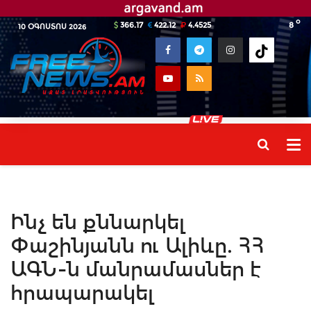
o
366.17
422.12
4.4525
8
10 ՕԳՈՍՏՈՍ 2026
Ինչ են քննարկել
Փաշինյանն ու Ալիևը. ՀՀ
ԱԳՆ-ն մանրամասներ է
հրապարակել