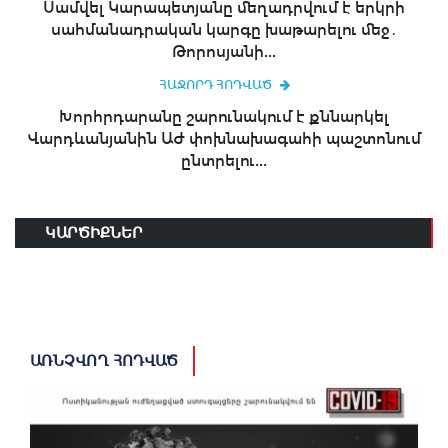
Սամվել Կարապետյանը մեղադրվում է երկրի
սահմանադրական կարգը խաթարելու մեջ․
Թորոսյանի...
ՀԱՋՈՐԴ ՀՈԴՎԱԾ
Խորհրդարանը շարունակում է քննարկել
Վարդևանյանին ԱԺ փոխնախագահի պաշտոնում
ընտրելու...
ԿԱՐԾԻՔՆԵՐ
ԱՌՆՉՎՈՂ ՀՈԴՎԱԾ