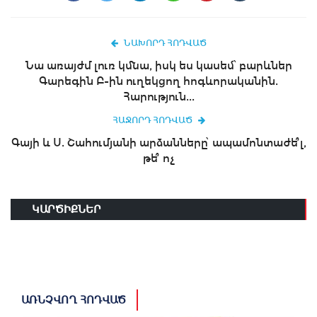
ՆԱԽՈՐԴ ՀՈԴՎԱԾ
Նա առայժմ լուռ կմնա, իսկ ես կասեմ՝ բարևներ
Գարեգին Բ-ին ուղեկցող հոգևորականին.
Հարություն...
ՀԱՋՈՐԴ ՀՈԴՎԱԾ
Գայի և Ս. Շահումյանի արձանները՝ ապամոնտաժե՞լ,
թե՞ ոչ
ԿԱՐԾԻՔՆԵՐ
ԱՌՆՉՎՈՂ ՀՈԴՎԱԾ