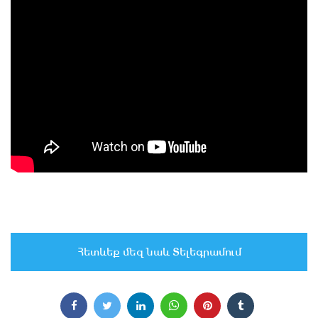
Հետևեք մեզ նաև Տելեգրամում