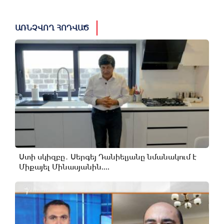
ԱՌՆՉՎՈՂ ՀՈԴՎԱԾ
Ստի սկիզբը․ Սերգեյ Դանիելյանը նմանակում է
Միքայել Մինասյանին....