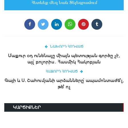
Հետևեք մեզ նաև Տելեգրամում
ՆԱԽՈՐԴ ՀՈԴՎԱԾ
Մաքուր օդ ունենալը միայն պետության գործը չէ,
այլ՝ բոլորիս․ Հասմիկ Հակոբյան
ՀԱՋՈՐԴ ՀՈԴՎԱԾ
Գայի և Ս. Շահումյանի արձանները՝ ապամոնտաժե՞լ,
թե՞ ոչ
ԿԱՐԾԻՔՆԵՐ