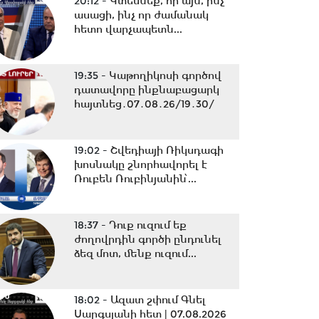
20:12 -
Կտեսնեք, որ այն, ինչ
ասացի, ինչ որ ժամանակ
հետո վարչապետն...
19:35 -
Կաթողիկոսի գործով
դատավորը ինքնաբացարկ
հայտնեց․07․08․26/19․30/
19:02 -
Շվեդիայի Ռիկսդագի
խոսնակը շնորհավորել է
Ռուբեն Ռուբինյանին՝...
18:37 -
Դուք ուզում եք
ժողովրդին գործի ընդունել
ձեզ մոտ, մենք ուզում...
18:02 -
Ազատ շփում Գնել
Սարգսյանի հետ | 07.08.2026