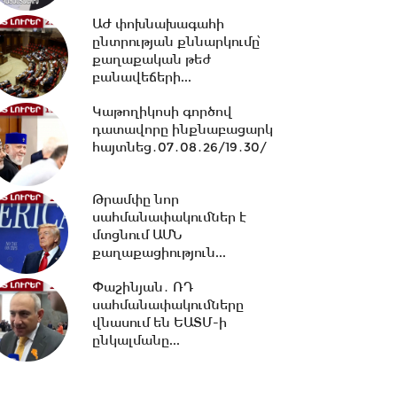
13:00 -
Մինչ Եվրասիական
ԱԺ փոխնախագահի
միջկառավարական խորհրդի
ընտրության քննարկումը՝
ընդլայնված կազմով...
քաղաքական թեժ
բանավեճերի...
Կաթողիկոսի գործով
12:33 -
Իրանի
դատավորը ինքնաբացարկ
հետախուզությունը հայտնել է
հայտնեց․07․08․26/19․30/
«Մոսադ»-ի հետ կապ
ունեցող...
Թրամփը նոր
12:15 -
Նիկոլ Փաշինյանը
սահմանափակումներ է
պատասխանել է ռուսական
մտցնում ԱՄՆ
լրատվամիջոցների
քաղաքացիություն...
ներկայացուցիչների...
Փաշինյան․ ՌԴ
11:26 -
Եվրասիական
սահմանափակումները
տնտեսական միությունը
վնասում են ԵԱՏՄ-ի
չպետք է դիտարկվի որպես...
ընկալմանը...
10:38 -
Օրը սկսեցի