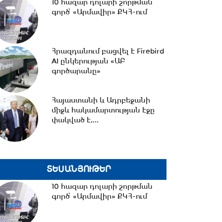
10 հազար դոլարի շորթման
գործ՝ «Արմավիր» ՔԿՀ-ում
15:30 -
Փաշինյան․ ՌԴ
սահմանափակումները
վնասում են ԵԱՏՄ-ի
Հրազդանում բացվել է Firebird
ընկալմանը...
AI ընկերության «ԱԲ
գործարանը»
14:32 -
ՌԴ-ի կողմից 5
միլիարդի զենքի վաճառքն
Ադրբեջանին Հայաստանի...
Հայաստանի և Ադրբեջանի
միջև հակամարտության էջը
փակված է,...
14:06 -
Կասեցվել է «Ծիրան»
սուպերմարկետում գործող
հացի արտադրամասի...
ՏԵՍԱՆՅՈՒԹԵՐ
13:30 -
«Առինջ մոլ»-ում
10 հազար դոլարի շորթման
բացահայտվել է 1,3 մլրդ դրամի
գործ՝ «Արմավիր» ՔԿՀ-ում
թաքցված հարկման...