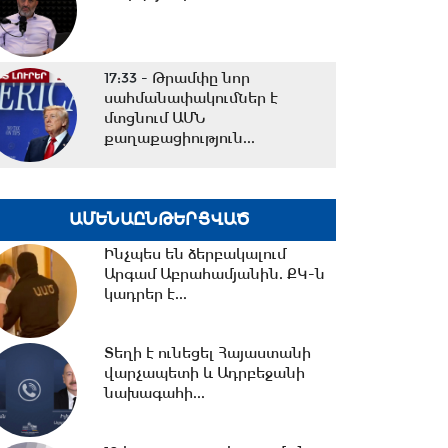
17:33 -
Թրամփը նոր
սահմանափակումներ է
մտցնում ԱՄՆ
քաղաքացիություն...
17:05 -
Պապիկյանի
մասնակցությամբ
ԱՄԵՆԱԸՆԹԵՐՑՎԱԾ
քարոզարշավը խոչընդոտելու
դեպքի...
Ինչպես են ձերբակալում
Արգամ Աբրահամյանին. ՔԿ-ն
16:38 -
Տաթև համայնքի
կադրեր է...
նախկին ղեկավար Մուրադ
Սիմոնյանից կբռնագանձվի...
Տեղի է ունեցել Հայաստանի
վարչապետի և Ադրբեջանի
16:07 -
նախագահի...
ՀԷՑ-ում հաշվիչների
գնման մրցույթից 500 մլն
դրամից ավելի...