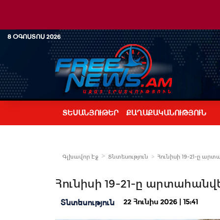
8 ՕԳՈՍՏՈՍ 2026
ՏԵՍԱՆՅՈՒԹԵՐ
ՔԱՂԱՔԱԿԱՆՈՒԹՅՈՒՆ
Գլխավոր Էջ
Տնտեսություն
Հունիսի 19-21-ը արտ
Հունիսի 19-21-ը արտահանվե
22 Հունիս 2026 | 15:41
Տնտեսություն