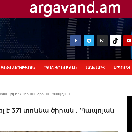
ՏՆՏԵՍՈՒԹՅՈՒՆ
ՊԱՇՏՈՆԱԿԱՆ
ԱՇԽԱՐՀ
ՍՊՈՐՏ
ահանվել է 371 տոննա ծիրան . Պապոյան
լ է 371 տոննա ծիրան . Պապոյան