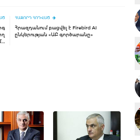
ԱԾ
ՀԱՋՈՐԴ ՀՈԴՎԱԾ
րգ
Հրազդանում բացվել է Firebird AI
ող
ընկերության «ԱԲ գործարանը»
..