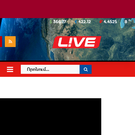
o
366.17
422.12
4.4525
8