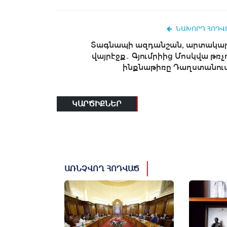
ՆԱԽՈՐԴ ՀՈԴՎ
Տագնապի ազդանշան, արտակա
վայրէջք․ Գյումրիից Մոսկվա թռչ
ինքնաթիռը Դաղստանում.
ԿԱՐԾԻՔՆԵՐ
ԱՌՆՉՎՈՂ ՀՈԴՎԱԾ