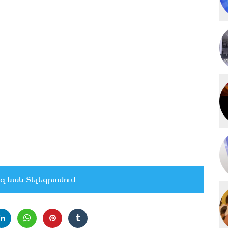
զ նաև Տելեգրամում