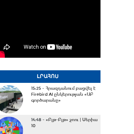
ԼՐԱՀՈՍ
15:25 -
Հրազդանում բացվել է
Firebird AI ընկերության «ԱԲ
գործարանը»
14:48 -
«Բլթ-Բլթ» շոու | Սերիա
10