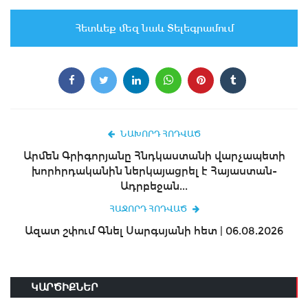
Հետևեք մեզ նաև Տելեգրամում
ՆԱԽՈՐԴ ՀՈԴՎԱԾ
Արմեն Գրիգորյանը Հնդկաստանի վարչապետի
խորհրդականին ներկայացրել է Հայաստան-
Ադրբեջան...
ՀԱՋՈՐԴ ՀՈԴՎԱԾ
Ազատ շփում Գնել Սարգսյանի հետ | 06.08.2026
ԿԱՐԾԻՔՆԵՐ