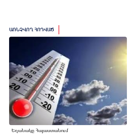
ԱՌՆՉՎՈՂ ՀՈԴՎԱԾ
Եղանակը Հայաստանում