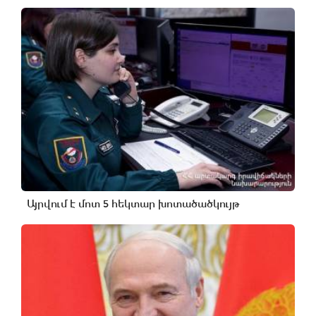
Այրվում է մոտ 5 հեկտար խոտածածկույթ