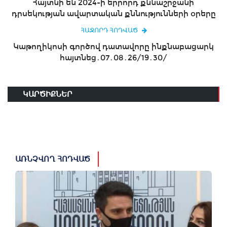
Հայտնի են 2024-ի երրորդ քննաշրջանի՝
դրսեկության ավարտական քննությունների օրերը
ՀԱՋՈՐԴ ՀՈԴՎԱԾ
Կաթողիկոսի գործով դատավորը ինքնաբացարկ
հայտնեց․07․08․26/19․30/
ԿԱՐԾԻՔՆԵՐ
ԱՌՆՉՎՈՂ ՀՈԴՎԱԾ