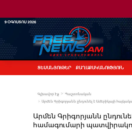
9 ՕԳՈՍՏՈՍ 2026
ՏԵՍԱՆՅՈՒԹԵՐ
ՔԱՂԱՔԱԿԱՆՈՒԹՅՈՒՆ
Գլխավոր Էջ
Պաշտոնական
Արմեն Գրիգորյանն ընդունել է Ամերիկայի հայկ
Արմեն Գրիգորյանն ընդունե
համագումարի պատվիրակո