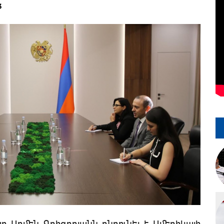
3
ր Արմեն Գրիգորյանն ընդունել է Ամերիկայի