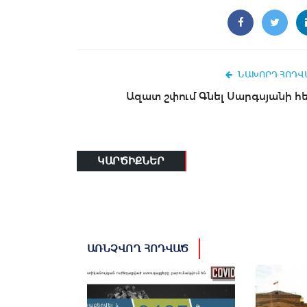
ՆԱԽՈՐԴ ՀՈԴՎ
Ազատ շփում Գնել Սարգսյանի հ
ԿԱՐԾԻՔՆԵՐ
ԱՌՆՉՎՈՂ ՀՈԴՎԱԾ