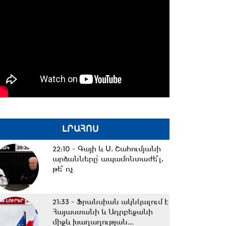
ԼՐԱՀՈՍ
22:10 -
Գայի և Ս. Շահումյանի
արձանները՝ ապամոնտաժե՞լ,
թե՞ ոչ
21:33 -
Ֆրանսիան ակնկալում է
Հայաստանի և Ադրբեջանի
միջև խաղաղության...