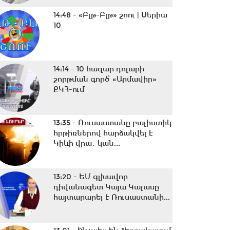
14:48 -
«Բլթ-Բլթ» շոու | Սերիա
10
14:14 -
10 հազար դոլարի
շորթման գործ՝ «Արմավիր»
ՔԿՀ-ում
13:35 -
Ռուսաստանը բալիստիկ
հրթիռներով հարձակվել է
Կիևի վրա․ կան...
13:20 -
ԵՄ գլխավոր
դիվանագետ Կայա Կալասը
հայտարարել է Ռուսաստանի...