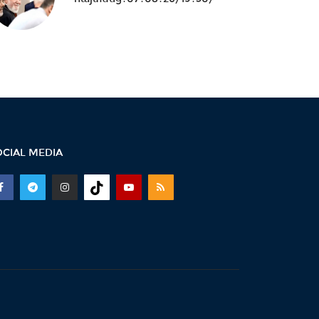
16:07 -
ՀԷՑ-ում հաշվիչների
գնման մրցույթից 500 մլն
դրամից ավելի...
15:30 -
Փաշինյան․ ՌԴ
սահմանափակումները
վնասում են ԵԱՏՄ-ի
ընկալմանը...
OCIAL MEDIA
14:32 -
ՌԴ-ի կողմից 5
միլիարդի զենքի վաճառքն
Ադրբեջանին Հայաստանի...
14:06 -
Կասեցվել է «Ծիրան»
սուպերմարկետում գործող
հացի արտադրամասի...
13:30 -
«Առինջ մոլ»-ում