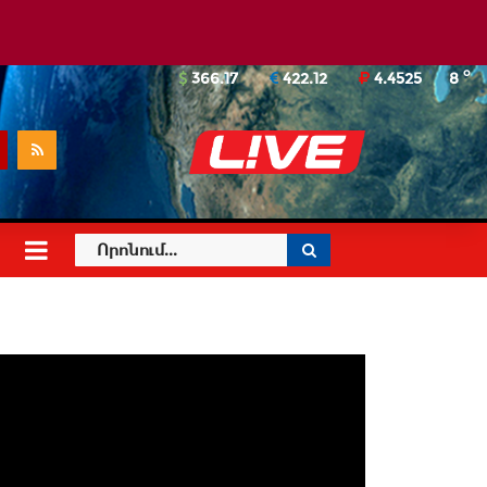
o
366.17
422.12
4.4525
8