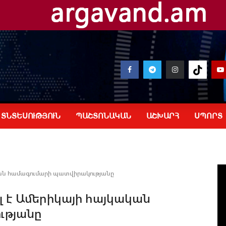
ՏՆՏԵՍՈՒԹՅՈՒՆ
ՊԱՇՏՈՆԱԿԱՆ
ԱՇԽԱՐՀ
ՍՊՈՐՏ
ական համագումարի պատվիրակությանը
լ է Ամերիկայի հայկական
ւթյանը