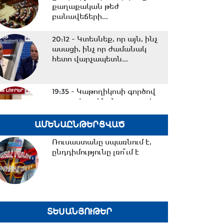
քաղաքական թեժ
բանավեճերի...
20:12 -
Կտեսնեք, որ այն, ինչ
ասացի, ինչ որ ժամանակ
հետո վարչապետն...
19:35 -
Կաթողիկոսի գործով
դատավորը ինքնաբացարկ
հայտնեց․07․08․26/19․30/
ԱՄԵՆԱԸՆԹԵՐՑՎԱԾ
Ռուսաստանը սպառնում է,
19:02 -
Շվեդիայի Ռիկսդագի
ընդդիմությունը լռո՞ւմ է
խոսնակը շնորհավորել է
Ռուբեն Ռուբինյանին՝...
18:37 -
Դուք ուզում եք
ժողովրդին գործի ընդունել
ՏԵՍԱՆՅՈՒԹԵՐ
ձեզ մոտ, մենք ուզում...