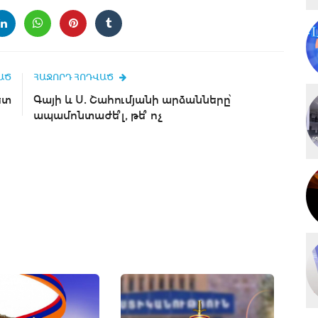
ԱԾ
ՀԱՋՈՐԴ ՀՈԴՎԱԾ
ետ
Գայի և Ս. Շահումյանի արձանները՝
ապամոնտաժե՞լ, թե՞ ոչ