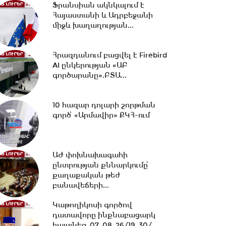
Ֆրանսիան ակնկալում է
Հայաստանի և Ադրբեջանի
18:02 -
միջև խաղաղության...
Ազատ շփում Գնել
Սարգսյանի հետ | 07.08.2026
Հրազդանում բացվել է Firebird
AI ընկերության «ԱԲ
գործարանը».ԲՏԱ...
17:33 -
Թրամփը նոր
սահմանափակումներ է
մտցնում ԱՄՆ
10 հազար դոլարի շորթման
քաղաքացիություն...
գործ՝ «Արմավիր» ՔԿՀ-ում
17:05 -
Պապիկյանի
մասնակցությամբ
քարոզարշավը խոչընդոտելու
ԱԺ փոխնախագահի
դեպքի...
ընտրության քննարկումը՝
քաղաքական թեժ
16:38 -
Տաթև համայնքի
բանավեճերի...
նախկին ղեկավար Մուրադ
Սիմոնյանից կբռնագանձվի...
Կաթողիկոսի գործով
դատավորը ինքնաբացարկ
հայտնեց․07․08․26/19․30/