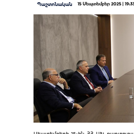
15 Սեպտեմբեր 2025 | 19:3
Պաշտոնական
Սեպտեմբերի 15-ին ՀՀ ԱԽ քարտուղա