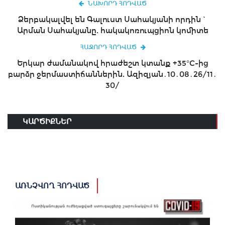
ՆԱԽՈՐԴ ՀՈԴՎԱԾ
Ձերբակալվել են Գալուստ Սահակյանի որդին`
Արման Սահակյանը. հակակոռուպցիոն կոմիտե
ՀԱՋՈՐԴ ՀՈԴՎԱԾ
Երկար ժամանակով հրաժեշտ կտանք +35°C-ից
բարձր ջերմաստիճաններին. Ազիզյան․10․08․26/11․
30/
ԿԱՐԾԻՔՆԵՐ
ԱՌՆՉՎՈՂ ՀՈԴՎԱԾ