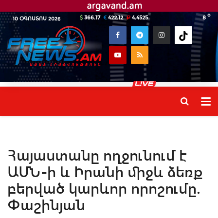
o
366.17
422.12
4.4525
8
10 ՕԳՈՍՏՈՍ 2026
Հայաստանը ողջունում է
ԱՄՆ-ի և Իրանի միջև ձեռք
բերված կարևոր որոշումը.
Փաշինյան