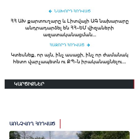
ՆԱԽՈՐԴ ՀՈԴՎԱԾ
ՀՀ ԱԽ քարտուղարը և Լիտվայի ԱԳ նախարարը
անդրադարձել են ՀՀ–ԵՄ վիզաների
ազատականացման...
ՀԱՋՈՐԴ ՀՈԴՎԱԾ
Կտեսնեք, որ այն, ինչ ասացի, ինչ որ ժամանակ
հետո վարչապետն ու ՔՊ-ն իրականացնելու...
ԿԱՐԾԻՔՆԵՐ
ԱՌՆՉՎՈՂ ՀՈԴՎԱԾ