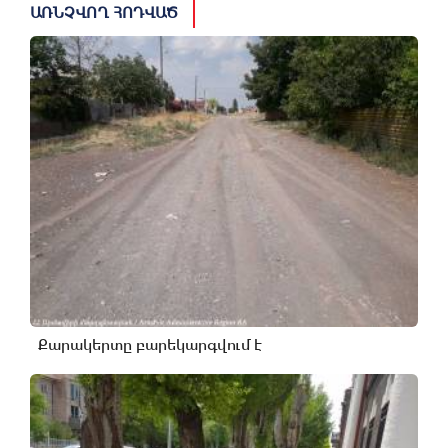
ԱՌՆՉՎՈՂ ՀՈԴՎԱԾ
Քարակերտը բարեկարգվում է