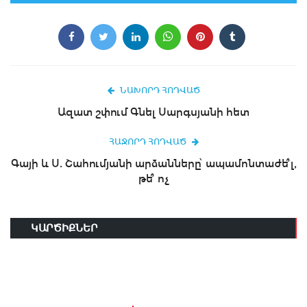
ՆԱԽՈՐԴ ՀՈԴՎԱԾ
Ազատ շփում Գնել Սարգսյանի հետ
ՀԱՋՈՐԴ ՀՈԴՎԱԾ
Գայի և Ս. Շահումյանի արձանները՝ ապամոնտաժե՞լ,
թե՞ ոչ
ԿԱՐԾԻՔՆԵՐ