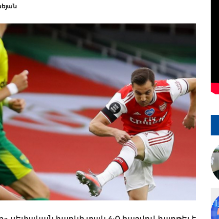
խեյան
լը» սեփական հարկի տակ 4:0 հաշվով հաղթել է