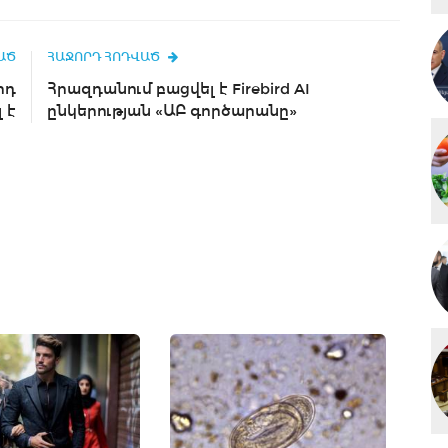
ԱԾ
ՀԱՋՈՐԴ ՀՈԴՎԱԾ
րդ
Հրազդանում բացվել է Firebird AI
 է
ընկերության «ԱԲ գործարանը»