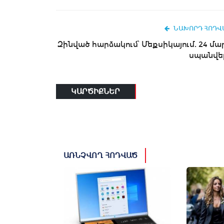
ՆԱԽՈՐԴ ՀՈԴՎ
Զինված հարձակում՝ Մեքսիկայում. 24 մա
սպանվել
ԿԱՐԾԻՔՆԵՐ
ԱՌՆՉՎՈՂ ՀՈԴՎԱԾ