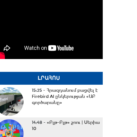
ԼՐԱՀՈՍ
15:25 -
Հրազդանում բացվել է
Firebird AI ընկերության «ԱԲ
գործարանը»
14:48 -
«Բլթ-Բլթ» շոու | Սերիա
10