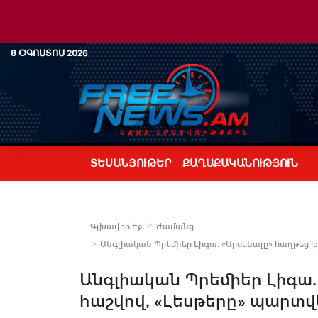
8 ՕԳՈՍՏՈՍ 2026
ՏԵՍԱՆՅՈՒԹԵՐ
ՔԱՂԱՔԱԿԱՆՈՒԹՅՈՒՆ
Գլխավոր Էջ
Ժամանց
Անգլիական Պրեմիեր Լիգա. «Արսենալը» հաղթեց 
Անգլիական Պրեմիեր Լիգա.
հաշվով, «Լեսթերը» պարտ