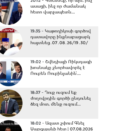
20:12 -
Կտեսնեք, որ այն, ինչ
ասացի, ինչ որ ժամանակ
հետո վարչապետն...
19:35 -
Կաթողիկոսի գործով
դատավորը ինքնաբացարկ
հայտնեց․07․08․26/19․30/
19:02 -
Շվեդիայի Ռիկսդագի
խոսնակը շնորհավորել է
Ռուբեն Ռուբինյանին՝...
18:37 -
Դուք ուզում եք
ժողովրդին գործի ընդունել
ձեզ մոտ, մենք ուզում...
18:02 -
Ազատ շփում Գնել
Սարգսյանի հետ | 07.08.2026