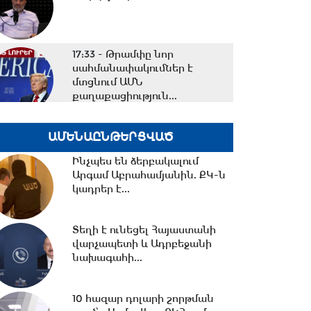
17:33 -
Թրամփը նոր
սահմանափակումներ է
մտցնում ԱՄՆ
քաղաքացիություն...
17:05 -
Պապիկյանի
ԱՄԵՆԱԸՆԹԵՐՑՎԱԾ
մասնակցությամբ
քարոզարշավը խոչընդոտելու
Ինչպես են ձերբակալում
դեպքի...
Արգամ Աբրահամյանին. ՔԿ-ն
կադրեր է...
16:38 -
Տաթև համայնքի
նախկին ղեկավար Մուրադ
Սիմոնյանից կբռնագանձվի...
Տեղի է ունեցել Հայաստանի
վարչապետի և Ադրբեջանի
նախագահի...
16:07 -
ՀԷՑ-ում հաշվիչների
գնման մրցույթից 500 մլն
10 հազար դոլարի շորթման
դրամից ավելի...