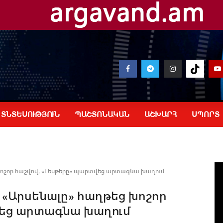
ՏՆՏԵՍՈՒԹՅՈՒՆ
ՊԱՇՏՈՆԱԿԱՆ
ԱՇԽԱՐՀ
ՍՊՈՐՏ
խոշոր հաշվով, «Լեսթերը» պարտվեց արտագնա խաղում
 «Արսենալը» հաղթեց խոշոր
վեց արտագնա խաղում