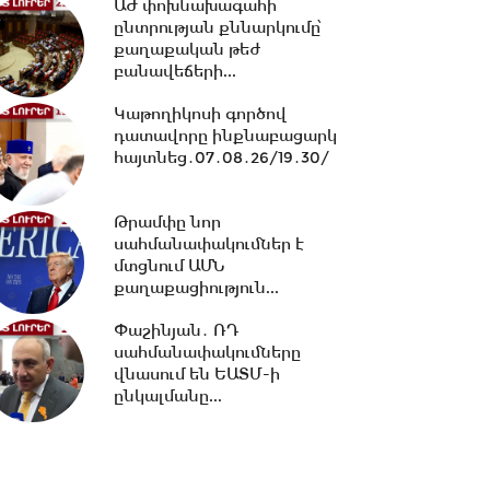
ԱԺ փոխնախագահի
13:00 -
Մինչ Եվրասիական
ընտրության քննարկումը՝
միջկառավարական խորհրդի
քաղաքական թեժ
ընդլայնված կազմով...
բանավեճերի...
Կաթողիկոսի գործով
դատավորը ինքնաբացարկ
12:33 -
Իրանի
հայտնեց․07․08․26/19․30/
հետախուզությունը հայտնել է
«Մոսադ»-ի հետ կապ
ունեցող...
Թրամփը նոր
սահմանափակումներ է
12:15 -
Նիկոլ Փաշինյանը
մտցնում ԱՄՆ
պատասխանել է ռուսական
քաղաքացիություն...
լրատվամիջոցների
ներկայացուցիչների...
Փաշինյան․ ՌԴ
սահմանափակումները
11:26 -
Եվրասիական
վնասում են ԵԱՏՄ-ի
տնտեսական միությունը
ընկալմանը...
չպետք է դիտարկվի որպես...
10:38 -
Օրը սկսեցի