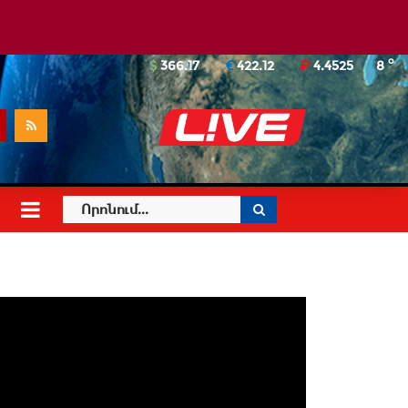
o
366.17
422.12
4.4525
8