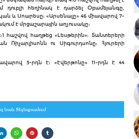
մ դուբլի հեղինակ է դարձել Օբամեյանգը,
կան և Սոարեսը: «Արսենալը» 46 միավարով 7-
ակում է մրցաշարային աղյուսակը:
1 հաշվով հաղթեց «Լեսթերին»: Տանտերերի
ն Ռիչարլիսոնն ու Սիգուրդսոնը: Հյուրերի
վարով 3-րդն է: «Էվերթոնը» 11-րդն է 44
զ նաև Տելեգրամում