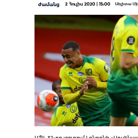
2 Հուլիս 2020 | 15:00
Ժամանց
Աելիտա Մ
ԱՊԼ 32-րդ տուրում Լոնդոնի «Արսենա