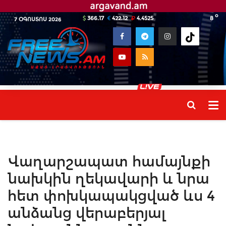
o
366.17
422.12
4.4525
8
7 ՕԳՈՍՏՈՍ 2026
Վաղարշապատ համայնքի
նախկին ղեկավարի և նրա
հետ փոխկապակցված ևս 4
անձանց վերաբերյալ