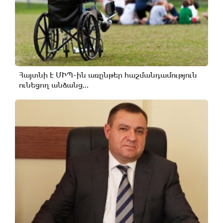
Հայտնի է ՄԻՊ-ին առընթեր հաշմանդամություն
ունեցող անձանց...