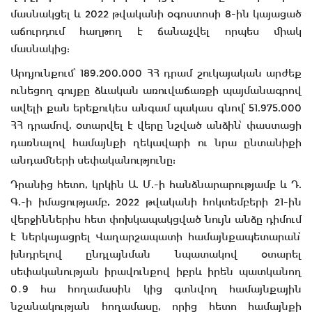
մասնակցել և 2022 թվականի օգոստոսի 8-ին կայացած
աճուրդում հաղթող է ճանաչվել որպես միակ
մասնակից:
Արդյունքում՝ 189.200.000 ՀՀ դրամ շուկայական արժեք
ունեցող գույքը ձևական առուվաճառքի պայմանագրով
ավելի քան երեքուկես անգամ պակաս գնով՝ 51.975.000
ՀՀ դրամով, օտարվել է վերը նշված անձին՝ փաստացի
դառնալով համայնքի ղեկավարի ու նրա ընտանիքի
անդամների սեփականությունը:
Դրանից հետո, կրկին Ա. Մ.-ի հանձնարարությամբ և Դ.
Գ.-ի իմացությամբ, 2022 թվականի հոկտեմբերի 21-ին
վերջիններիս հետ փոխկապակցված նույն անձը դիմում
է ներկայացրել Վաղարշապատի համայնքապետարան՝
խնդրելով ընդլայնման նպատակով օտարել
սեփականության իրավունքով իբրև իրեն պատկանող
0․9 հա հողամասին կից գտնվող համայնքային
նշանակության հողամասը, որից հետո համայնքի