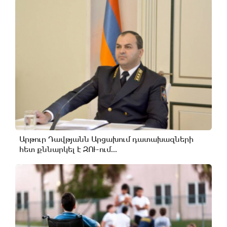
Արթուր Դավթյանն Արցախում դատախազների
հետ քննարկել է ԶՈՒ-ում...