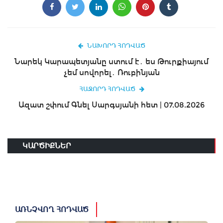
ՆԱԽՈՐԴ ՀՈԴՎԱԾ
Նարեկ Կարապետյանը ստում է․ ես Թուրքիայում
չեմ սովորել․ Ռուբինյան
ՀԱՋՈՐԴ ՀՈԴՎԱԾ
Ազատ շփում Գնել Սարգսյանի հետ | 07.08.2026
ԿԱՐԾԻՔՆԵՐ
ԱՌՆՉՎՈՂ ՀՈԴՎԱԾ