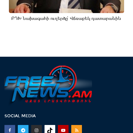
ԲԴԽ նախագահի ուղերձը՝ Վճռաբեկ դատարանին
SOCIAL MEDIA