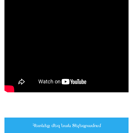
Հետևեք մեզ նաև Տելեգրամում