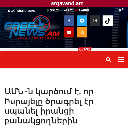
o
366.25
422.73
4.4889
8
6 ՕԳՈՍՏՈՍ 2026
ԱՄՆ-ն կարծում է, որ
Իսրայելը ծրագրել էր
սպանել իրանցի
բանակցողներին