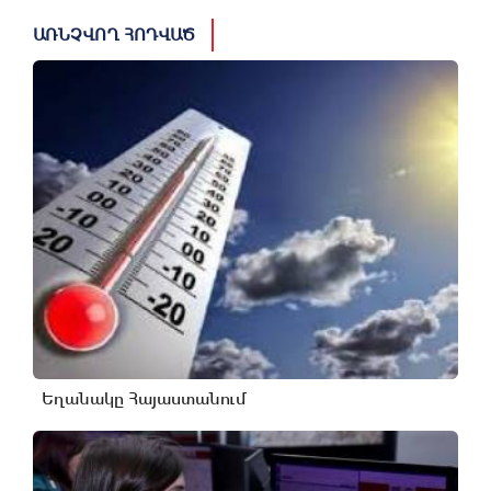
ԱՌՆՉՎՈՂ ՀՈԴՎԱԾ
Եղանակը Հայաստանում