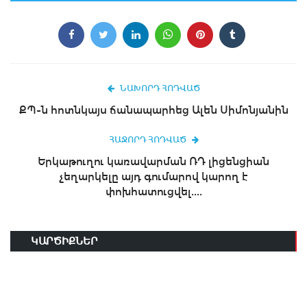
ՆԱԽՈՐԴ ՀՈԴՎԱԾ
ՔՊ-ն հոտնկայս ճանապարհեց Ալեն Սիմոնյանին
ՀԱՋՈՐԴ ՀՈԴՎԱԾ
Երկաթուղու կառավարման ՌԴ լիցենցիան
չեղարկելը այդ գումարով կարող է
փոխհատուցվել....
ԿԱՐԾԻՔՆԵՐ