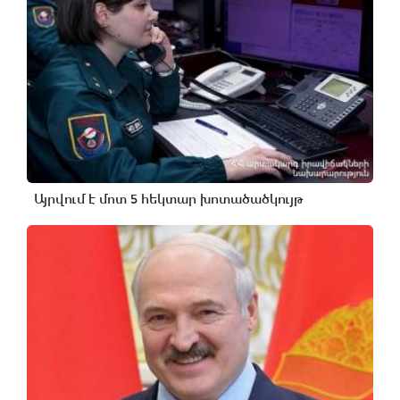
Այրվում է մոտ 5 հեկտար խոտածածկույթ