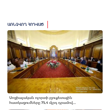
ԱՌՆՉՎՈՂ ՀՈԴՎԱԾ
Սոցիալական ոլորտի բյուջետային
հատկացումները 75,4 մլրդ դրամով...