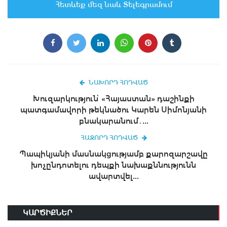
Հետևեք մեզ նաև Տելեգրամում
ՆԱԽՈՐԴ ՀՈԴՎԱԾ
Խուզարկություն՝ «Հայաստան» դաշինքի
պատգամավորի թեկնածու Կարեն Սիմոնյանի
բնակարանում․...
ՀԱՋՈՐԴ ՀՈԴՎԱԾ
Պապիկյանի մասնակցությամբ քարոզարշավը
խոչընդոտելու դեպքի նախաքննությունն
ավարտվել...
ԿԱՐԾԻՔՆԵՐ