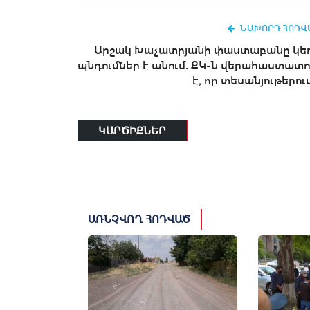
ՆԱԽՈՐԴ ՀՈԴՎ
Արշակ Խաչատրյանի փաստաբանը կե
պնդումներ է անում. ՔԿ-ն վերահաստատո
է, որ տեսանյութերում.
ԿԱՐԾԻՔՆԵՐ
ԱՌՆՉՎՈՂ ՀՈԴՎԱԾ