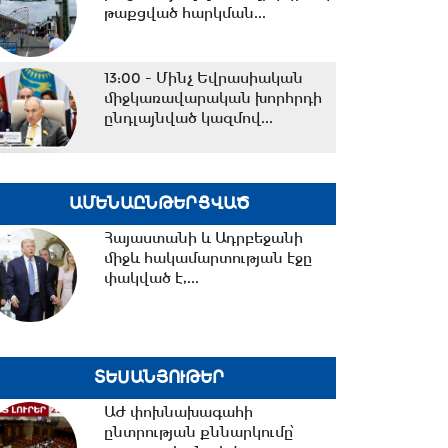
թաքցված հարկման...
13:00 -
Մինչ Եվրասիական
միջկառավարական խորհրդի
ընդլայնված կազմով...
12:33 -
Իրանի
ԱՄԵՆԱԸՆԹԵՐՑՎԱԾ
հետախուզությունը հայտնել է
«Մոսադ»-ի հետ կապ
Հայաստանի և Ադրբեջանի
ունեցող...
միջև հակամարտության էջը
փակված է,...
12:15 -
Նիկոլ Փաշինյանը
պատասխանել է ռուսական
լրատվամիջոցների
ներկայացուցիչների...
ՏԵՍԱՆՅՈՒԹԵՐ
11:26 -
Եվրասիական
ԱԺ փոխնախագահի
տնտեսական միությունը
ընտրության քննարկումը՝
չպետք է դիտարկվի որպես...