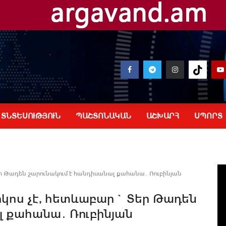
ՏՆՏԵՍՈՒԹՅՈՒՆ
ՊԱՇՏՈՆԱԿԱՆ
ԱՇԽԱՐՀ
ՍՊՈՐՏ
ր Թադեն շարունակում է հանդիսանալ քահանա․ Ռուբինյան
կոս չէ, հետևաբար` Տեր Թադեն
լ քահանա․ Ռուբինյան