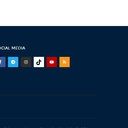
21:33 -
Բաքվի դատարանը
մերժել է Արցախի
ղեկավարների բողոքը․06․08․
26/21․30/
20:40 -
Ուժեղ Հայաստան vs
ՔՊ․ կուլտուր-մուլտուրը
վերջացա՞վ
OCIAL MEDIA
20:15 -
Երկաթուղու
կառավարման ՌԴ լիցենցիան
չեղարկելը այդ գումարով...
19:56 -
Նուբարաշենում
աղբակույտից դուրս բերված
քաղաքացին
հիվանդանոցում...
19:06 -
Ռուբեն Ռուբինյանն ու