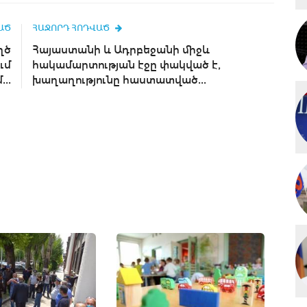
ԱԾ
ՀԱՋՈՐԴ ՀՈԴՎԱԾ
ղծ
Հայաստանի և Ադրբեջանի միջև
ւմ
հակամարտության էջը փակված է,
..
խաղաղությունը հաստատված...