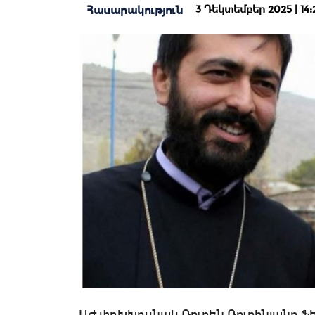
3 Դեկտեմբեր 2025 | 14:
Հասարակություն
ԱԺ փոխխոսնակ Ռուբեն Ռուբինյանը ֆեյս