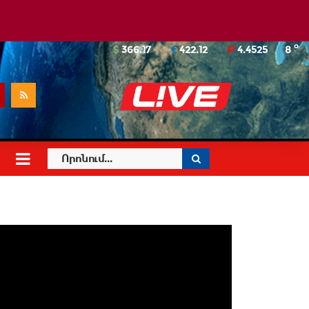
o
366.17
422.12
4.4525
8