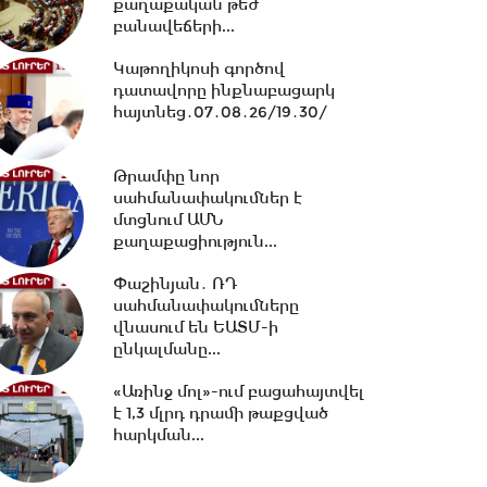
քաղաքական թեժ
բանավեճերի...
10:38 -
Օրը սկսեցի
Կաթողիկոսի գործով
հեծանվային զբոսանքով՝ Իսիկ
դատավորը ինքնաբացարկ
Կուլ լճի ափերին․...
հայտնեց․07․08․26/19․30/
10:13 -
ՀՀ ԱԺ իններորդ
Թրամփը նոր
գումարման առաջին
սահմանափակումներ է
նստաշրջան 07.08.2026
մտցնում ԱՄՆ
#ուղիղ
քաղաքացիություն...
10:11 -
Եվրասիական
Փաշինյան․ ՌԴ
միջկառավարական խորհրդի
սահմանափակումները
նիստ. #ուղիղ
վնասում են ԵԱՏՄ-ի
ընկալմանը...
«Առինջ մոլ»-ում բացահայտվել
21:42 -
ԱԺ-ում քննարկվեց
է 1,3 մլրդ դրամի թաքցված
Արամ Վարդևանյանի
հարկման...
թեկնածությունը
փոխնախագահի...