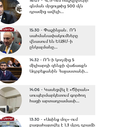
16:07 -
ՀԷՑ-ում հաշվիչների
գնման մրցույթից 500 մլն
դրամից ավելի...
15:30 -
Փաշինյան․ ՌԴ
սահմանափակումները
վնասում են ԵԱՏՄ-ի
ընկալմանը...
14:32 -
ՌԴ-ի կողմից 5
միլիարդի զենքի վաճառքն
Ադրբեջանին Հայաստանի...
14:06 -
Կասեցվել է «Ծիրան»
սուպերմարկետում գործող
հացի արտադրամասի...
13:30 -
«Առինջ մոլ»-ում
բացահայտվել է 1,3 մլրդ դրամի