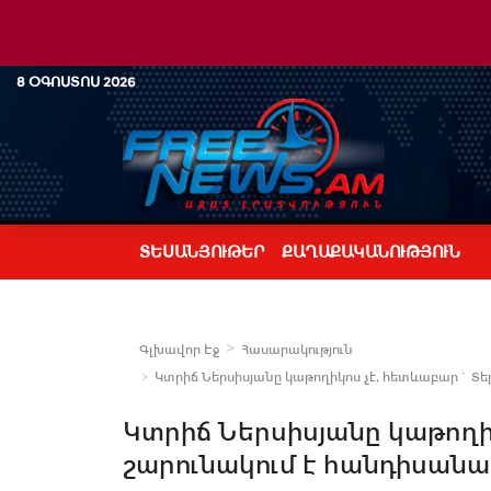
8 ՕԳՈՍՏՈՍ 2026
ՏԵՍԱՆՅՈՒԹԵՐ
ՔԱՂԱՔԱԿԱՆՈՒԹՅՈՒՆ
Գլխավոր Էջ
Հասարակություն
Կտրիճ Ներսիսյանը կաթողիկոս չէ, հետևաբար` Տե
Կտրիճ Ներսիսյանը կաթողի
շարունակում է հանդիսանա