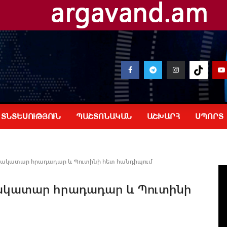
ՏՆՏԵՍՈՒԹՅՈՒՆ
ՊԱՇՏՈՆԱԿԱՆ
ԱՇԽԱՐՀ
ՍՊՈՐՏ
լիակատար հրադադար և Պուտինի հետ հանդիպում
իակատար հրադադար և Պուտինի