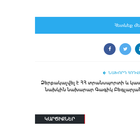
Հետևեք մե
ՆԱԽՈՐԴ ՀՈԴՎ
Ձերբակալվել է ՀՀ տրանսպորտի և կա
նախկին նախարար Գագիկ Բեգլարյա
ԿԱՐԾԻՔՆԵՐ