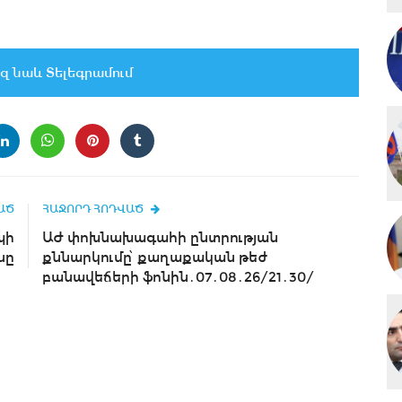
զ նաև Տելեգրամում
ԱԾ
ՀԱՋՈՐԴ ՀՈԴՎԱԾ
պի
ԱԺ փոխնախագահի ընտրության
նը
քննարկումը՝ քաղաքական թեժ
բանավեճերի ֆոնին․07․08․26/21․30/