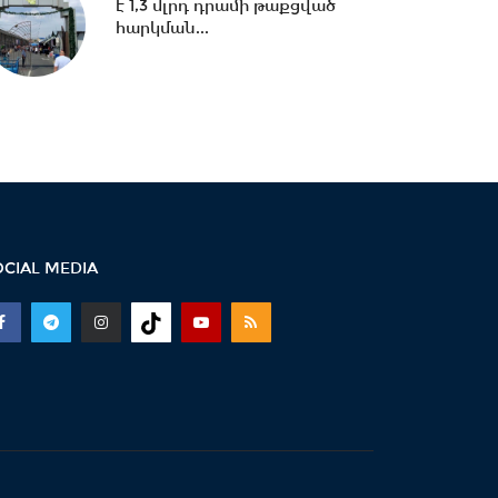
է 1,3 մլրդ դրամի թաքցված
20:40 -
Ուժեղ Հայաստան vs
հարկման...
ՔՊ․ կուլտուր-մուլտուրը
վերջացա՞վ
20:15 -
Երկաթուղու
կառավարման ՌԴ լիցենցիան
չեղարկելը այդ գումարով...
19:56 -
Նուբարաշենում
OCIAL MEDIA
աղբակույտից դուրս բերված
քաղաքացին
հիվանդանոցում...
19:06 -
Ռուբեն Ռուբինյանն ու
Վալենտինա Մատվիենկոն
քննարկել են
միջխորհրդարանական...
18:00 -
Ազատ շփում Գնել