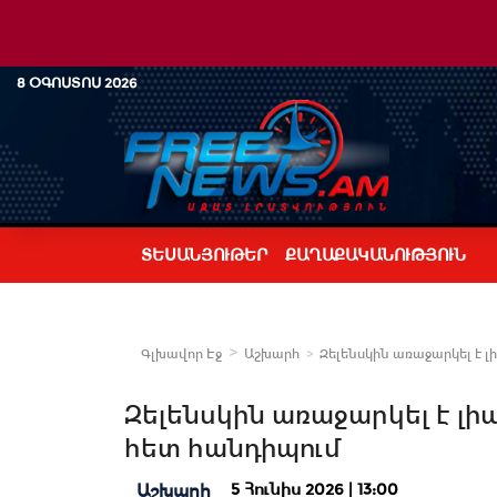
8 ՕԳՈՍՏՈՍ 2026
ՏԵՍԱՆՅՈՒԹԵՐ
ՔԱՂԱՔԱԿԱՆՈՒԹՅՈՒՆ
Գլխավոր Էջ
Աշխարհ
Զելենսկին առաջարկել է 
Զելենսկին առաջարկել է լ
հետ հանդիպում
5 Հունիս 2026 | 13:00
Աշխարհ