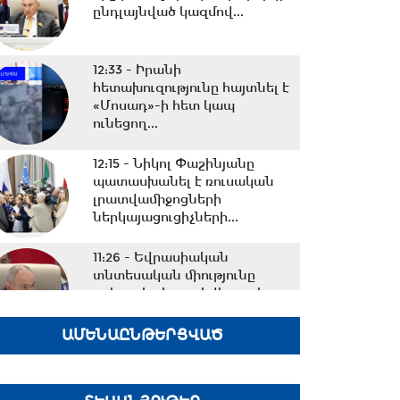
ընդլայնված կազմով...
12:33 -
Իրանի
հետախուզությունը հայտնել է
«Մոսադ»-ի հետ կապ
ունեցող...
12:15 -
Նիկոլ Փաշինյանը
պատասխանել է ռուսական
լրատվամիջոցների
ներկայացուցիչների...
11:26 -
Եվրասիական
տնտեսական միությունը
չպետք է դիտարկվի որպես...
ԱՄԵՆԱԸՆԹԵՐՑՎԱԾ
10:38 -
Օրը սկսեցի
հեծանվային զբոսանքով՝ Իսիկ
Կուլ լճի ափերին․...