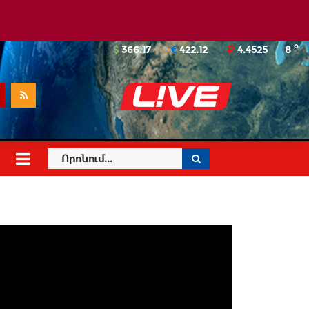
o
366.17
422.12
4.4525
8