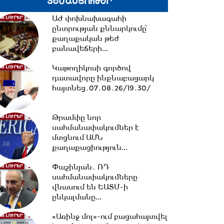
ՏԵՍԱՆՅՈՒԹԵՐ
ԱԺ փոխնախագահի
10:13 -
ՀՀ ԱԺ իններորդ
ընտրության քննարկումը՝
գումարման առաջին
քաղաքական թեժ
նստաշրջան 07.08.2026
բանավեճերի...
#ուղիղ
Կաթողիկոսի գործով
10:11 -
Եվրասիական
դատավորը ինքնաբացարկ
միջկառավարական խորհրդի
հայտնեց․07․08․26/19․30/
նիստ. #ուղիղ
Թրամփը նոր
սահմանափակումներ է
21:42 -
ԱԺ-ում քննարկվեց
մտցնում ԱՄՆ
Արամ Վարդևանյանի
քաղաքացիություն...
թեկնածությունը
փոխնախագահի...
Փաշինյան․ ՌԴ
սահմանափակումները
21:33 -
Բաքվի դատարանը
վնասում են ԵԱՏՄ-ի
մերժել է Արցախի
ընկալմանը...
ղեկավարների բողոքը․06․08․
26/21․30/
«Առինջ մոլ»-ում բացահայտվել