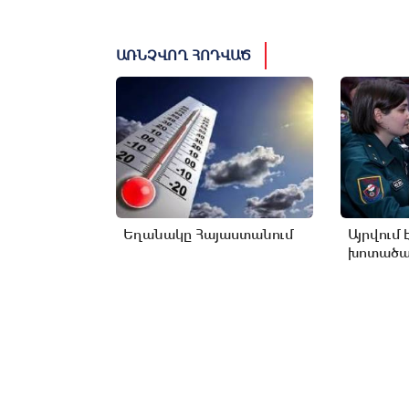
ԱՌՆՉՎՈՂ ՀՈԴՎԱԾ
Եղանակը Հայաստանում
Այրվում 
խոտածած