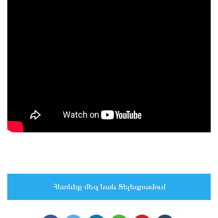
Հետևեք մեզ նաև Տելեգրամում