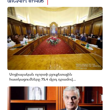
ԱՌՆՉՎՈՂ ՀՈԴՎԱԾ
Սոցիալական ոլորտի բյուջետային
հատկացումները 75,4 մլրդ դրամով...