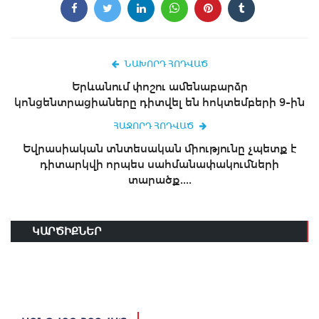
ՆԱԽՈՐԴ ՀՈԴՎԱԾ
Երևանում փոշու ամենաբարձր
կոնցենտրացիաները դիտվել են հոկտեմբերի 9-ին
ՀԱՋՈՐԴ ՀՈԴՎԱԾ
Եվրասիական տնտեսական միությունը չպետք է
դիտարկվի որպես սահմանափակումների
տարածք....
ԿԱՐԾԻՔՆԵՐ