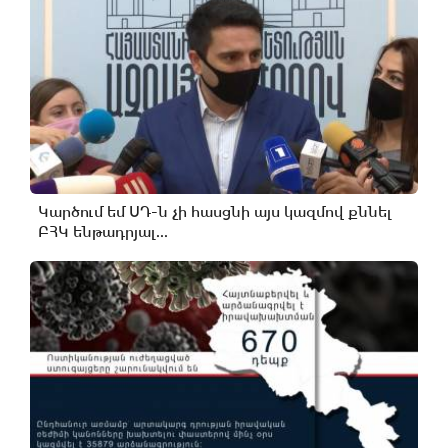
Կարծում եմ ՍԴ-ն չի հասցնի այս կազմով քննել
ԲՀԿ ենթադրյալ...