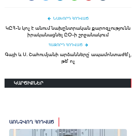
ՆԱԽՈՐԴ ՀՈԴՎԱԾ
ԿԸՀ-ն կոչ է անում նախընտրական քարոզչությունն
իրականացնել ԸՕ-ի շրջանակում
ՀԱՋՈՐԴ ՀՈԴՎԱԾ
Գայի և Ս. Շահումյանի արձանները՝ ապամոնտաժե՞լ,
թե՞ ոչ
ԿԱՐԾԻՔՆԵՐ
ԱՌՆՉՎՈՂ ՀՈԴՎԱԾ