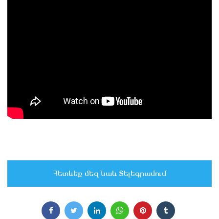
Հետևեք մեզ նաև Տելեգրամում