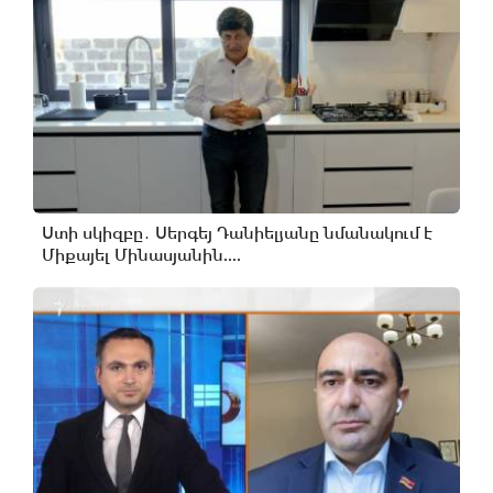
Ստի սկիզբը․ Սերգեյ Դանիելյանը նմանակում է
Միքայել Մինասյանին....