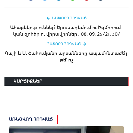
ՆԱԽՈՐԴ ՀՈԴՎԱԾ
Ահաբեկություններ՝ Երուսաղեմում ու Իզմիրում․
կան զոհեր ու վիրավորներ․ 08․09․25/21․30/
ՀԱՋՈՐԴ ՀՈԴՎԱԾ
Գայի և Ս. Շահումյանի արձանները՝ ապամոնտաժե՞լ,
թե՞ ոչ
ԿԱՐԾԻՔՆԵՐ
ԱՌՆՉՎՈՂ ՀՈԴՎԱԾ