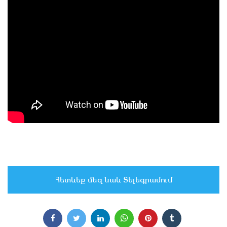
Հետևեք մեզ նաև Տելեգրամում