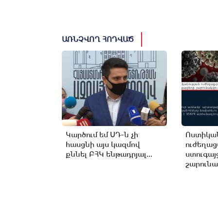
ԱՌՆՉՎՈՂ ՀՈԴՎԱԾ
Կարծում եմ ՍԴ-ն չի
Ոստիկան
հասցնի այս կազմով
ուժեղա
քննել ԲՀԿ ենթադրյալ...
ստուգայ
շարունա