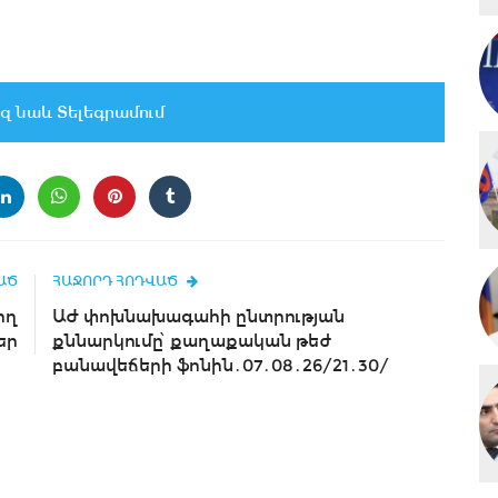
զ նաև Տելեգրամում
ԱԾ
ՀԱՋՈՐԴ ՀՈԴՎԱԾ
ող
ԱԺ փոխնախագահի ընտրության
եր
քննարկումը՝ քաղաքական թեժ
բանավեճերի ֆոնին․07․08․26/21․30/