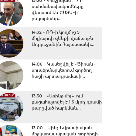
15:30 -
Փաշինյան․ ՌԴ
սահմանափակումները
վնասում են ԵԱՏՄ-ի
ընկալմանը...
14:32 -
ՌԴ-ի կողմից 5
միլիարդի զենքի վաճառքն
Ադրբեջանին Հայաստանի...
14:06 -
Կասեցվել է «Ծիրան»
սուպերմարկետում գործող
հացի արտադրամասի...
13:30 -
«Առինջ մոլ»-ում
բացահայտվել է 1,3 մլրդ դրամի
թաքցված հարկման...
13:00 -
Մինչ Եվրասիական
միջկառավարական խորհրդի