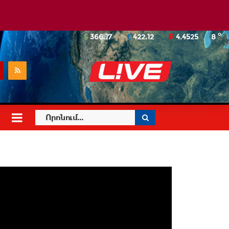
o
366.17
422.12
4.4525
8