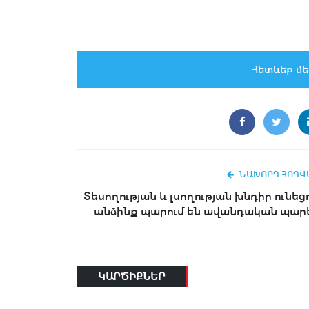
Հետևեք մե
ՆԱԽՈՐԴ ՀՈԴՎ
Տեսողության և լսողության խնդիր ունեց
անձինք պարում են ավանդական պար
ԿԱՐԾԻՔՆԵՐ