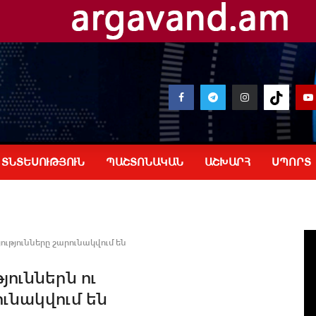
ՏՆՏԵՍՈՒԹՅՈՒՆ
ՊԱՇՏՈՆԱԿԱՆ
ԱՇԽԱՐՀ
ՍՊՈՐՏ
թյունները շարունակվում են
ուններն ու
ւնակվում են