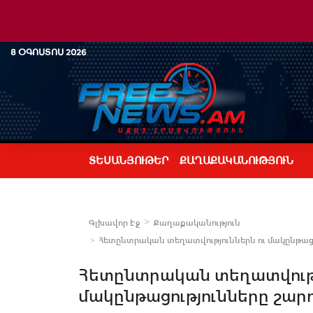
8 ՕԳՈՍՏՈՍ 2026
ՏԵՍԱՆՅՈՒԹԵՐ
ՔԱՂԱՔԱԿԱՆՈՒԹՅՈՒՆ
Գլխավոր Էջ
Քաղաքականություն
Հետընտրական տեղատվություններն ու մակընթացու
Հետընտրական տեղատվությ
մակընթացությունները շարո