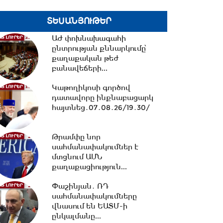
ՏԵՍԱՆՅՈՒԹԵՐ
10:13 -
ՀՀ ԱԺ իններորդ
գումարման առաջին
ԱԺ փոխնախագահի
նստաշրջան 07.08.2026
ընտրության քննարկումը՝
#ուղիղ
քաղաքական թեժ
բանավեճերի...
10:11 -
Եվրասիական
միջկառավարական խորհրդի
Կաթողիկոսի գործով
նիստ. #ուղիղ
դատավորը ինքնաբացարկ
հայտնեց․07․08․26/19․30/
21:42 -
ԱԺ-ում քննարկվեց
Թրամփը նոր
Արամ Վարդևանյանի
սահմանափակումներ է
թեկնածությունը
մտցնում ԱՄՆ
փոխնախագահի...
քաղաքացիություն...
21:33 -
Բաքվի դատարանը
Փաշինյան․ ՌԴ
մերժել է Արցախի
սահմանափակումները
ղեկավարների բողոքը․06․08․
վնասում են ԵԱՏՄ-ի
26/21․30/
ընկալմանը...