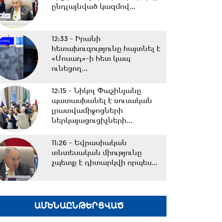
ընդլայնված կազմով...
12:33 -
Իրանի
հետախուզությունը հայտնել է
«Մոսադ»-ի հետ կապ
ունեցող...
12:15 -
Նիկոլ Փաշինյանը
պատասխանել է ռուսական
լրատվամիջոցների
ներկայացուցիչների...
11:26 -
Եվրասիական
տնտեսական միությունը
չպետք է դիտարկվի որպես...
10:38 -
Օրը սկսեցի
հեծանվային զբոսանքով՝ Իսիկ
ԱՄԵՆԱԸՆԹԵՐՑՎԱԾ
Կուլ լճի ափերին․...