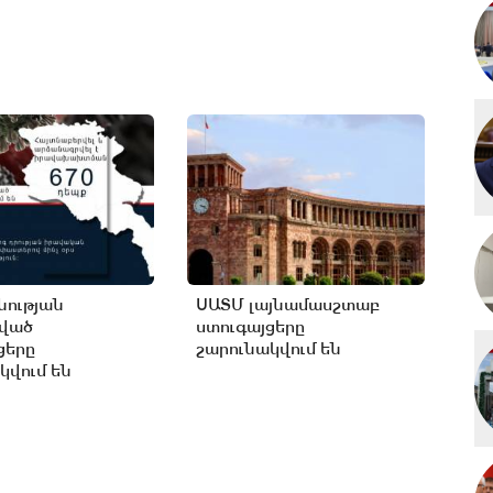
ության
ՍԱՏՄ լայնամասշտաբ
ցված
ստուգայցերը
ցերը
շարունակվում են
կվում են