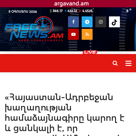
o
366.17
422.12
4.4525
8
9 ՕԳՈՍՏՈՍ 2026
«Հայաստան-Ադրբեջան
խաղաղության
համաձայնագիրը կարող է
և ցանկալի է, որ