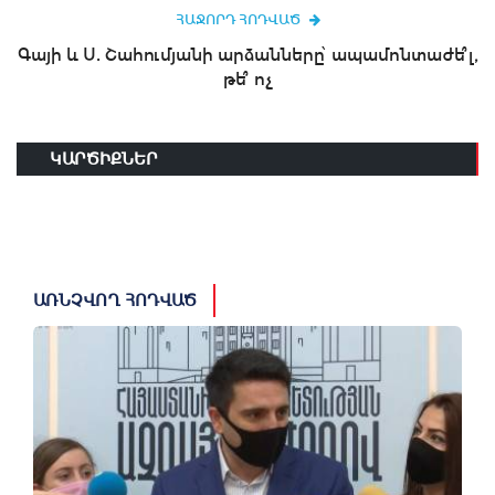
ՀԱՋՈՐԴ ՀՈԴՎԱԾ
Գայի և Ս. Շահումյանի արձանները՝ ապամոնտաժե՞լ,
թե՞ ոչ
ԿԱՐԾԻՔՆԵՐ
ԱՌՆՉՎՈՂ ՀՈԴՎԱԾ